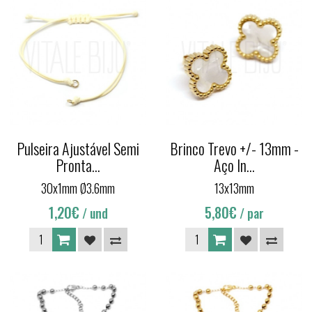
Pulseira Ajustável Semi
Brinco Trevo +/- 13mm -
Pronta...
Aço In...
30x1mm Ø3.6mm
13x13mm
1,20€
5,80€
/ und
/ par