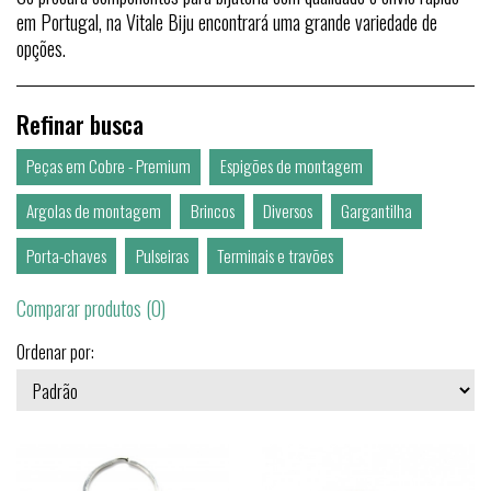
em Portugal, na Vitale Biju encontrará uma grande variedade de
opções.
Refinar busca
Peças em Cobre - Premium
Espigões de montagem
Argolas de montagem
Brincos
Diversos
Gargantilha
Porta-chaves
Pulseiras
Terminais e travões
Comparar produtos (0)
Ordenar por: