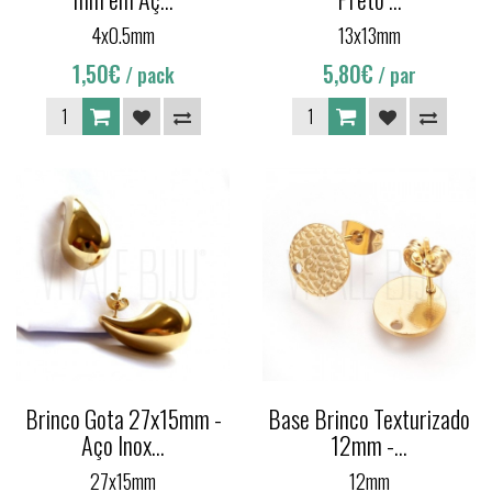
4x0.5mm
13x13mm
1,50€
5,80€
/ pack
/ par
Brinco Gota 27x15mm -
Base Brinco Texturizado
Aço Inox...
12mm -...
27x15mm
12mm