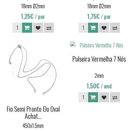
18mm Ø2mm
18mm Ø2mm
1,25€
1,75€
/ par
/ par
Pulseira Vermelha 7 Nós
2mm
1,50€
/ und
Fio Semi Pronto Elo Oval
Achat...
450x1.5mm