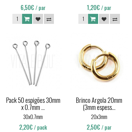
6,50€
1,20€
/ par
/ par
Pack 50 espigões 30mm
Brinco Argola 20mm
x 0.7mm ...
(3mm espess...
30x0.7mm
20x3mm
2,20€
2,50€
/ pack
/ par