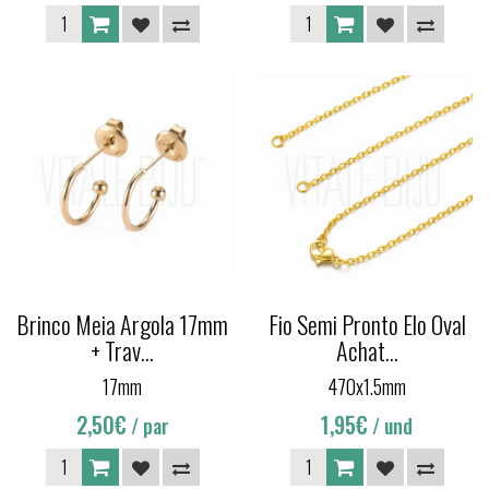
Brinco Meia Argola 17mm
Fio Semi Pronto Elo Oval
+ Trav...
Achat...
17mm
470x1.5mm
2,50€
1,95€
/ par
/ und