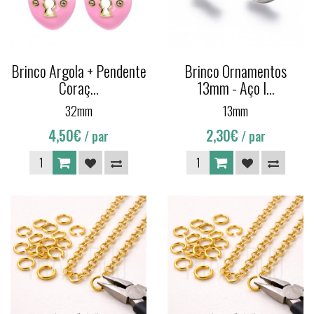
Brinco Argola + Pendente
Brinco Ornamentos
Coraç...
13mm - Aço I...
32mm
13mm
4,50€
2,30€
/ par
/ par