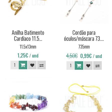
Anilha Batimento
Cordão para
Cardíaco 11.5...
óculos/máscara 73....
11.5x13mm
735mm
1,25€
4,50€
0,99€
/ und
/ und