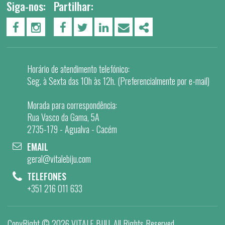
Siga-nos:
Partilhar:
PÁGINA DO FACEBOOK
PÁGINA DO INSTAGRAM
FACEBOOK
TWITTER
LINKEDIN
EMAIL
SHARE
Horário de atendimento telefónico:
Seg. à Sexta das 10h às 12h. (Preferencialmente por e-mail)
Morada para correspondência:
Rua Vasco da Gama, 5A
2735-179 - Agualva - Cacém
EMAIL
geral@vitalebiju.com
TELEFONES
+351 216 011 633
CopyRight ©
2026 VITALE BIJU
. All Rights Reserved