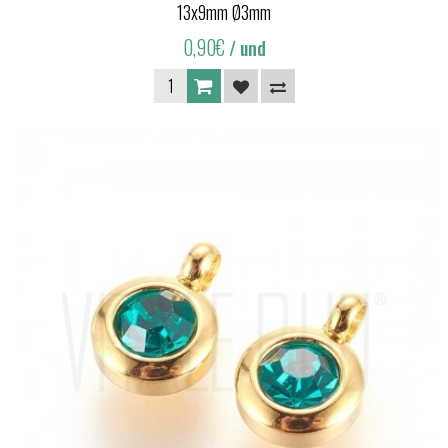
13x9mm Ø3mm
0,90€
/ und