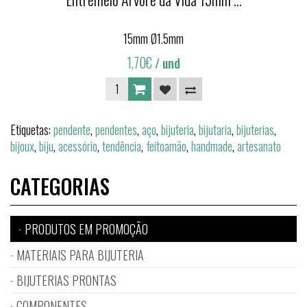
15mm Ø1.5mm
1,70€
/ und
Etiquetas:
pendente
,
pendentes
,
aço
,
bijuteria
,
bijutaria
,
bijuterias
,
bijoux
,
biju
,
acessório
,
tendência
,
feitoamão
,
handmade
,
artesanato
CATEGORIAS
PRODUTOS EM PROMOÇÃO
MATERIAIS PARA BIJUTERIA
BIJUTERIAS PRONTAS
COMPONENTES