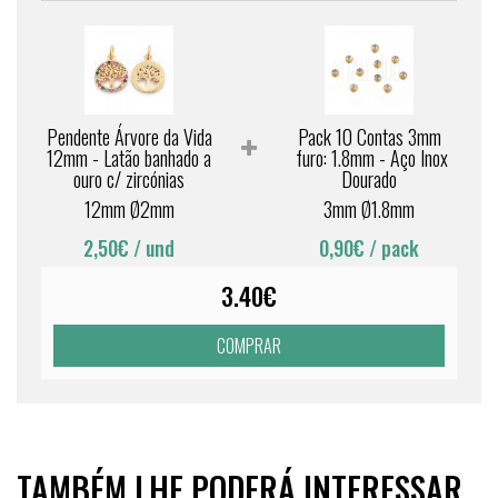
Pendente Árvore da Vida
Pack 10 Contas 3mm
12mm - Latão banhado a
furo: 1.8mm - Aço Inox
ouro c/ zircónias
Dourado
12mm Ø2mm
3mm Ø1.8mm
2,50€
/ und
0,90€
/ pack
3.40€
COMPRAR
TAMBÉM LHE PODERÁ INTERESSAR