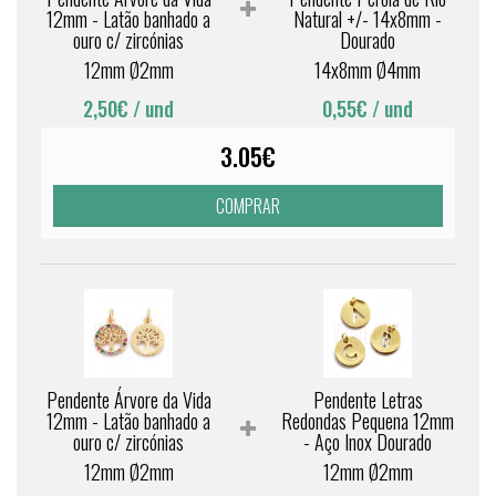
12mm - Latão banhado a
Natural +/- 14x8mm -
ouro c/ zircónias
Dourado
12mm Ø2mm
14x8mm Ø4mm
2,50€
/ und
0,55€
/ und
3.05€
COMPRAR
Pendente Árvore da Vida
Pendente Letras
12mm - Latão banhado a
Redondas Pequena 12mm
ouro c/ zircónias
- Aço Inox Dourado
12mm Ø2mm
12mm Ø2mm