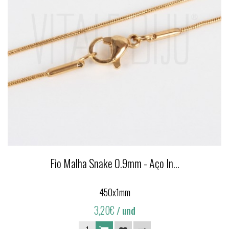
Fio Malha Snake 0.9mm - Aço In...
450x1mm
3,20€
/ und