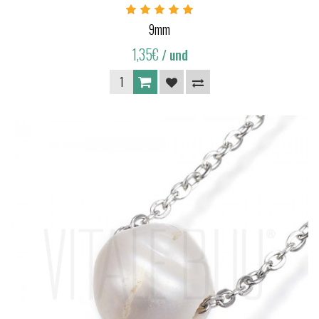
9mm
1,35€
/ und