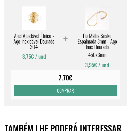
Anel Ajustável Étnico -
Fio Malha Snake
Aço Inoxidável Dourado
Espalmada 3mm - Aço
304
Inox Dourado
450x3mm
3,75€
/ und
3,95€
/ und
7.70€
COMPRAR
TAMBÉM LHE PODERÁ INTERESSAR