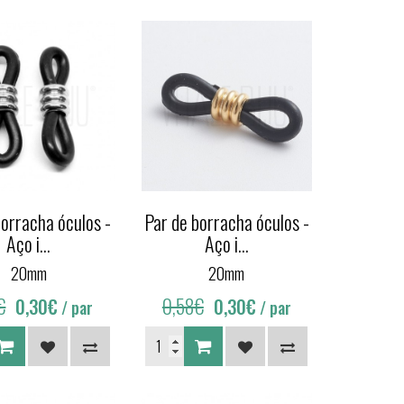
borracha óculos -
Par de borracha óculos -
Aço i...
Aço i...
20mm
20mm
€
0,58€
0,30€
0,30€
/ par
/ par