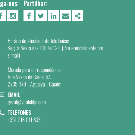
iga-nos:
Partilhar:
PÁGINA DO FACEBOOK
PÁGINA DO INSTAGRAM
FACEBOOK
TWITTER
LINKEDIN
EMAIL
SHARE
Horário de atendimento telefónico:
Seg. à Sexta das 10h às 12h. (Preferencialmente por
e-mail)
Morada para correspondência:
Rua Vasco da Gama, 5A
2735-179 - Agualva - Cacém
EMAIL
geral@vitalebiju.com
TELEFONES
+351 216 011 633