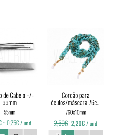
 de Cabelo +/-
Cordão para
55mm
óculos/máscara 76c...
55mm
760x10mm
€
~ 0,25€
2,50€
2,20€
/ und
/ und