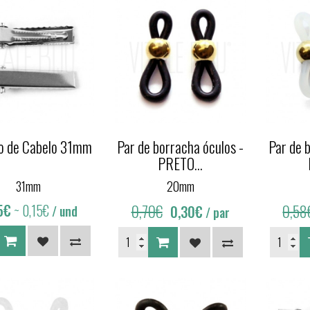
o de Cabelo 31mm
Par de borracha óculos -
Par de 
PRETO...
31mm
20mm
5€
~ 0,15€
0,70€
0,58
0,30€
/ und
/ par