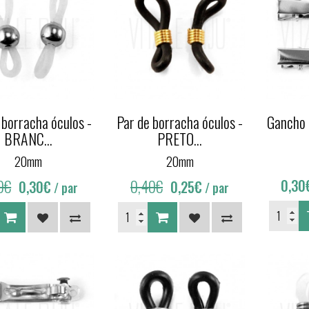
 borracha óculos -
Par de borracha óculos -
Gancho
BRANC...
PRETO...
20mm
20mm
0€
0,40€
0,30
0,30€
0,25€
/ par
/ par