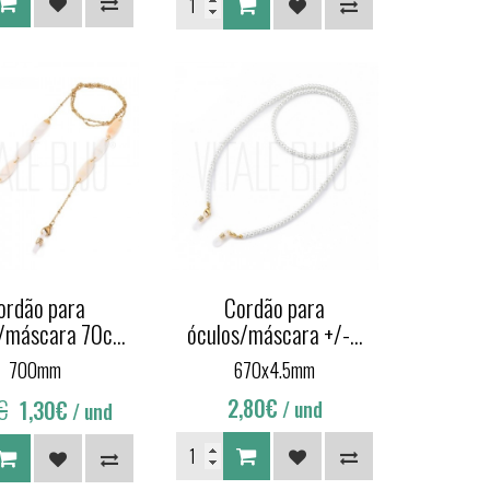
ordão para
Cordão para
/máscara 70c...
óculos/máscara +/-...
700mm
670x4.5mm
€
2,80€
1,30€
/ und
/ und