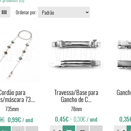
Ordenar por:
Cordão para
Travessa/Base para
Gancho
s/máscara 73....
Gancho de C...
735mm
78mm
0€
0,45€
~ 0,30€
0,35
0,99€
/ und
/ und