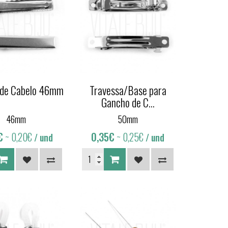
 de Cabelo 46mm
Travessa/Base para
Gancho de C...
46mm
50mm
€
~ 0,20€
0,35€
~ 0,25€
/ und
/ und