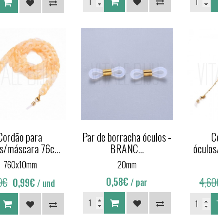
Cordão para
Par de borracha óculos -
C
s/máscara 76c...
BRANC...
óculos
760x10mm
20mm
0€
0,58€
4,60
0,99€
/ par
/ und