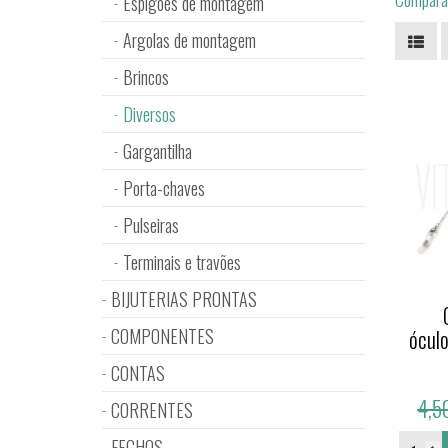
Espigões de montagem
Argolas de montagem
Brincos
Diversos
Gargantilha
Porta-chaves
Pulseiras
Terminais e travões
BIJUTERIAS PRONTAS
COMPONENTES
óculo
CONTAS
4,5
CORRENTES
FECHOS