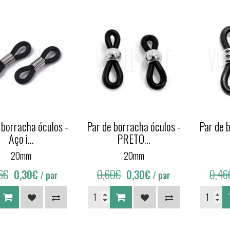
 borracha óculos -
Par de borracha óculos -
Par de 
Aço i...
PRETO...
20mm
20mm
6€
0,60€
0,46
0,30€
0,30€
/ par
/ par