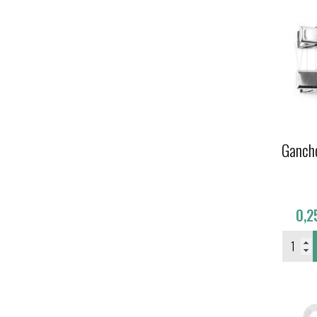
Ganch
0,2