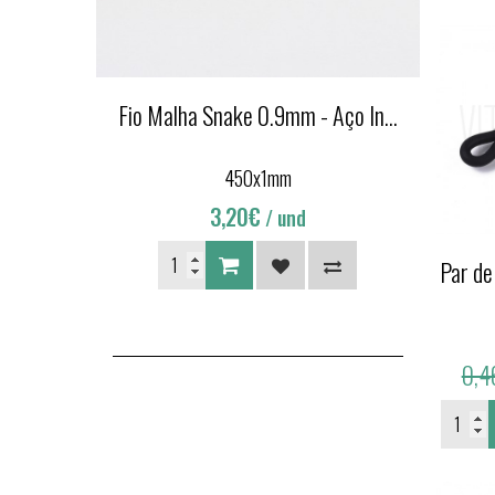
Fio Malha Snake 0.9mm - Aço In...
450x1mm
3,20€
/ und
Par de
0,4