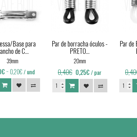
essa/Base para
Par de borracha óculos -
Par de 
ancho de C...
PRETO...
39mm
20mm
0€
~ 0,20€
0,40€
0,40
0,25€
/ und
/ par