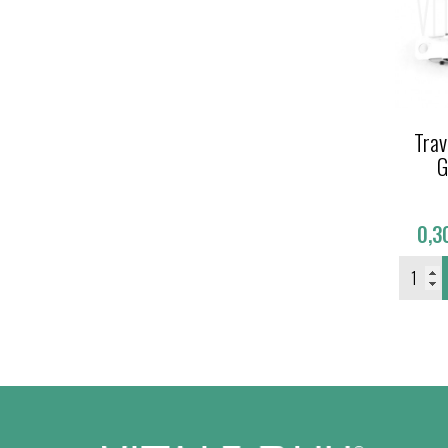
Trav
G
0,3