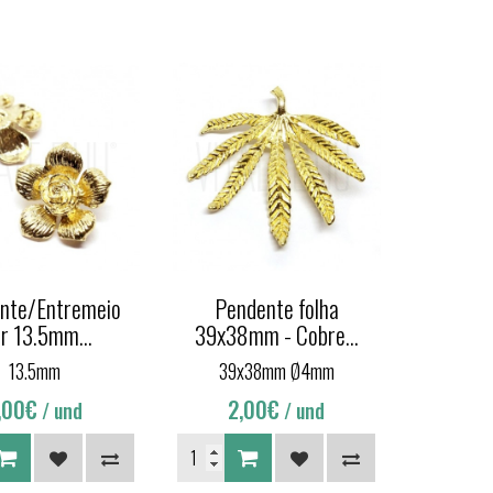
nte/Entremeio
Pendente folha
or 13.5mm...
39x38mm - Cobre...
13.5mm
39x38mm Ø4mm
,00€
2,00€
/ und
/ und