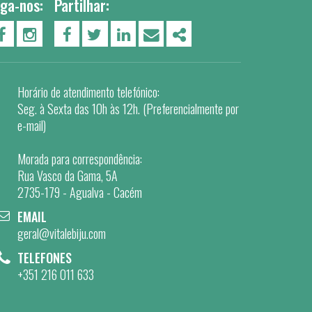
iga-nos:
Partilhar:
PÁGINA DO FACEBOOK
PÁGINA DO INSTAGRAM
FACEBOOK
TWITTER
LINKEDIN
EMAIL
SHARE
Horário de atendimento telefónico:
Seg. à Sexta das 10h às 12h. (Preferencialmente por
e-mail)
Morada para correspondência:
Rua Vasco da Gama, 5A
2735-179 - Agualva - Cacém
EMAIL
geral@vitalebiju.com
TELEFONES
+351 216 011 633