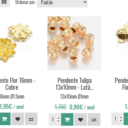
Ordenar por:
nte Flor 16mm -
Pendente Tulipa
Pende
Cobre
13x10mm - Latã...
Fl
16mm Ø1.5mm
13x10mm Ø1mm
1,95€
1,76€
1
0,90€
/ und
/ und