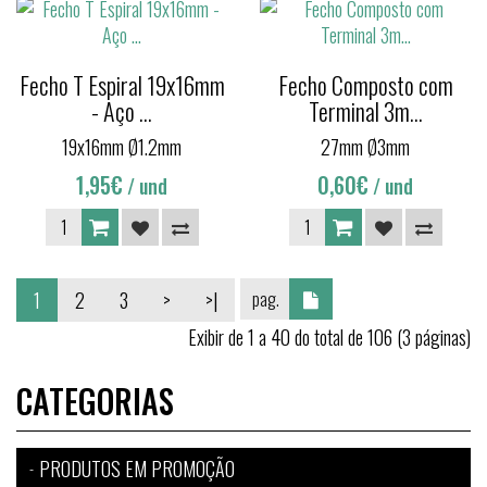
Fecho T Espiral 19x16mm
Fecho Composto com
- Aço ...
Terminal 3m...
19x16mm Ø1.2mm
27mm Ø3mm
1,95€
0,60€
/ und
/ und
1
2
3
>
>|
Exibir de 1 a 40 do total de 106 (3 páginas)
CATEGORIAS
PRODUTOS EM PROMOÇÃO