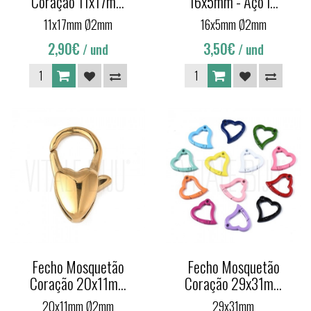
Coração 11x17m...
16x5mm - Aço I...
11x17mm Ø2mm
16x5mm Ø2mm
2,90€
3,50€
/ und
/ und
Fecho Mosquetão
Fecho Mosquetão
Coração 20x11m...
Coração 29x31m...
20x11mm Ø2mm
29x31mm