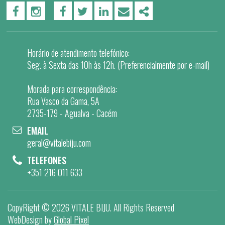
PÁGINA DO FACEBOOK
PÁGINA DO INSTAGRAM
FACEBOOK
TWITTER
LINKEDIN
EMAIL
SHARE
Horário de atendimento telefónico:
Seg. à Sexta das 10h às 12h. (Preferencialmente por e-mail)
Morada para correspondência:
Rua Vasco da Gama, 5A
2735-179 - Agualva - Cacém
EMAIL
geral@vitalebiju.com
TELEFONES
+351 216 011 633
CopyRight ©
2026 VITALE BIJU
. All Rights Reserved
WebDesign by
Global Pixel