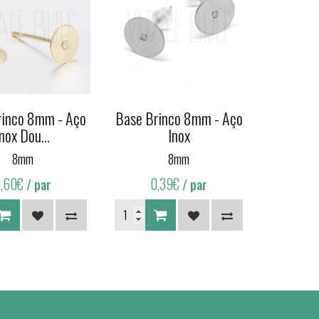
rinco 8mm - Aço
Base Brinco 8mm - Aço
Inox Dou...
Inox
8mm
8mm
0,60€
0,39€
/ par
/ par