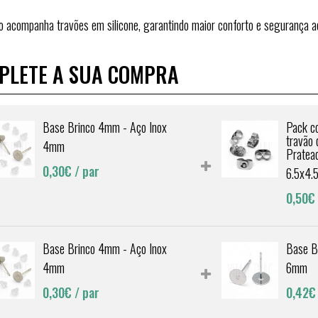
o acompanha travões em silicone, garantindo maior conforto e segurança ao
PLETE A SUA COMPRA
Base Brinco 4mm - Aço Inox
Pack c
travão 
4mm
Pratea
0,30€
/ par
6.5x4
0,50€
Base Brinco 4mm - Aço Inox
Base B
4mm
6mm
0,30€
/ par
0,42€