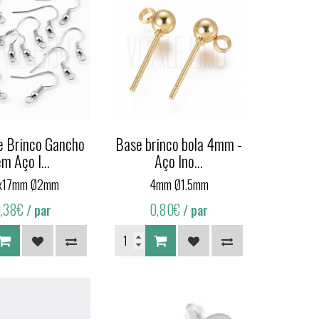
e Brinco Gancho
Base brinco bola 4mm -
em Aço I...
Aço Ino...
x17mm Ø2mm
4mm Ø1.5mm
0,38€
0,80€
/ par
/ par