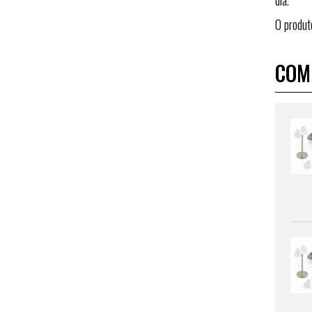
dia.
O produt
COM