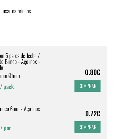
 usar os brincos.
om 5 pares de fecho /
de Brinco - Aço inox -
do
0.80€
.5mm Ø1mm
COMPRAR
/ pack
rinco 6mm - Aço Inox
0.72€
COMPRAR
/ par