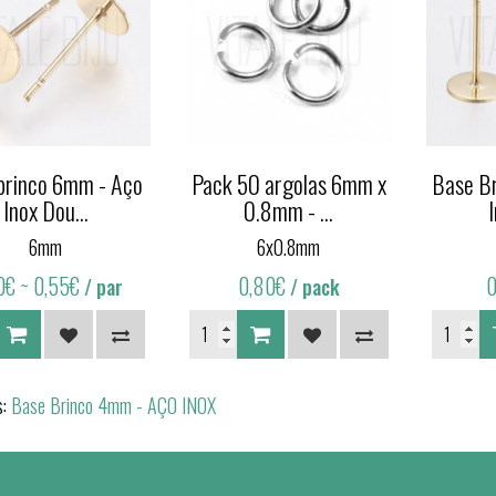
brinco 6mm - Aço
Pack 50 argolas 6mm x
Base B
Inox Dou...
0.8mm - ...
6mm
6x0.8mm
0€
~ 0,55€
0,80€
/ par
/ pack
s:
Base Brinco 4mm - AÇO INOX