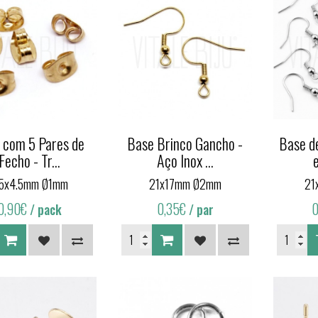
 com 5 Pares de
Base Brinco Gancho -
Base d
Fecho - Tr...
Aço Inox ...
.5x4.5mm Ø1mm
21x17mm Ø2mm
21
0,90€
0,35€
/ pack
/ par