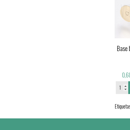
Base 
0,6
Etiqueta