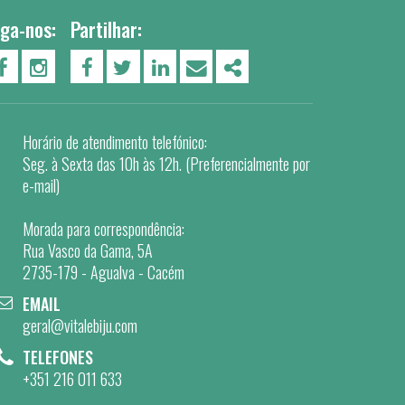
iga-nos:
Partilhar:
PÁGINA DO FACEBOOK
PÁGINA DO INSTAGRAM
FACEBOOK
TWITTER
LINKEDIN
EMAIL
SHARE
Horário de atendimento telefónico:
Seg. à Sexta das 10h às 12h. (Preferencialmente por
e-mail)
Morada para correspondência:
Rua Vasco da Gama, 5A
2735-179 - Agualva - Cacém
EMAIL
geral@vitalebiju.com
TELEFONES
+351 216 011 633