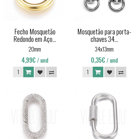
Fecho Mosquetão
Mosquetão para porta-
Redondo em Aço...
chaves 34...
20mm
34x13mm
4,99€
0,35€
/ und
/ und