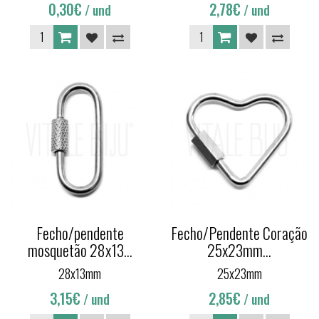
0,30€
2,78€
/ und
/ und
Fecho/pendente
Fecho/Pendente Coração
mosquetão 28x13...
25x23mm...
28x13mm
25x23mm
3,15€
2,85€
/ und
/ und