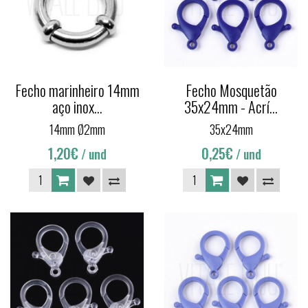
Fecho marinheiro 14mm
Fecho Mosquetão
aço inox...
35x24mm - Acrí...
14mm Ø2mm
35x24mm
1,20€
0,25€
/ und
/ und