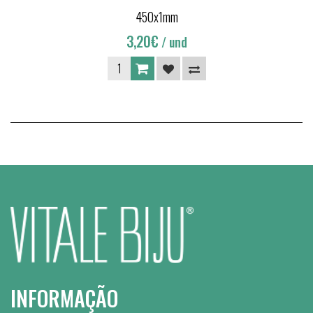
450x1mm
3,20€
/ und
INFORMAÇÃO