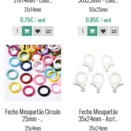
31x14mm
50x25mm
0,75€
0,85€
/ und
/ und
Fecho Mosquetão Círculo
Fecho Mosquetão
25mm -...
35x24mm - Acrí...
25x4mm
35x24mm