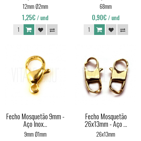
12mm Ø2mm
68mm
1,25€
0,90€
/ und
/ und
Fecho Mosquetão 9mm -
Fecho Mosquetão
Aço Inox...
26x13mm - Aço ...
9mm Ø1mm
26x13mm