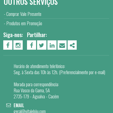
OUTROS SERVIÇOS
Comprar Vale Presente
Produtos em Promoção
Siga-nos:
Partilhar:
PÁGINA DO FACEBOOK
PÁGINA DO INSTAGRAM
FACEBOOK
TWITTER
LINKEDIN
EMAIL
SHARE
Horário de atendimento telefónico:
Seg. à Sexta das 10h às 12h. (Preferencialmente por e-mail)
Morada para correspondência:
Rua Vasco da Gama, 5A
2735-179 - Agualva - Cacém
EMAIL
geral@vitalebiju.com