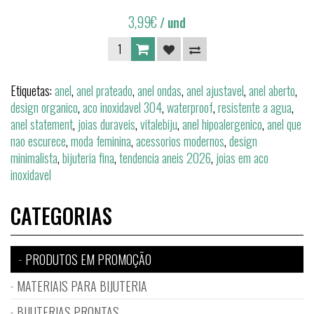
3,99€
/ und
Etiquetas:
anel
,
anel prateado
,
anel ondas
,
anel ajustavel
,
anel aberto
,
design organico
,
aco inoxidavel 304
,
waterproof
,
resistente a agua
,
anel statement
,
joias duraveis
,
vitalebiju
,
anel hipoalergenico
,
anel que
nao escurece
,
moda feminina
,
acessorios modernos
,
design
minimalista
,
bijuteria fina
,
tendencia aneis 2026
,
joias em aco
inoxidavel
CATEGORIAS
PRODUTOS EM PROMOÇÃO
MATERIAIS PARA BIJUTERIA
BIJUTERIAS PRONTAS