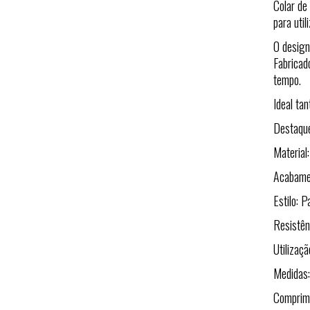
Colar de
para uti
O design
Fabricad
tempo.
Ideal tan
Destaqu
Material
Acabamen
Estilo: 
Resistên
Utilizaç
Medidas:
Comprime