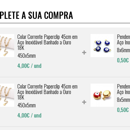
PLETE A SUA COMPRA
Colar Corrente Paperclip 45cm em
Penden
Aço Inoxidável Banhado a Ouro
Aço In
18K
8x6mm
450x5mm
0,50€
4,00€
/ und
Colar Corrente Paperclip 45cm em
Penden
Aço Inoxidável Banhado a Ouro
Aço In
18K
8x5mm
450x5mm
0,50€
4,00€
/ und