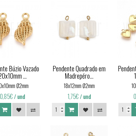
nte Búzio Vazado
Pendente Quadrado em
Pendent
20x10mm ...
Madrepéro...
0x10mm Ø2mm
18x12mm Ø2mm
1
0,85€
1,75€
0
/ und
/ und