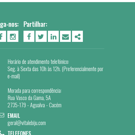
iga-nos:
Partilhar:
PÁGINA DO FACEBOOK
PÁGINA DO INSTAGRAM
FACEBOOK
TWITTER
LINKEDIN
EMAIL
SHARE
Horário de atendimento telefónico:
Seg. à Sexta das 10h às 12h. (Preferencialmente por
e-mail)
Morada para correspondência:
Rua Vasco da Gama, 5A
2735-179 - Agualva - Cacém
EMAIL
geral@vitalebiju.com
TELEFONES