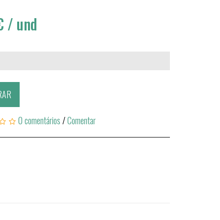
m
€
/ und
RAR
0 comentários
/
Comentar