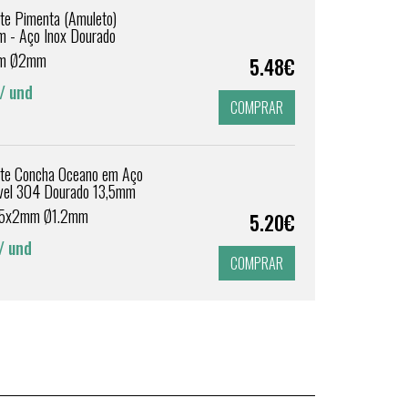
te Pimenta (Amuleto)
 - Aço Inox Dourado
m Ø2mm
5.48€
/ und
COMPRAR
te Concha Oceano em Aço
ável 304 Dourado 13,5mm
9.5x2mm Ø1.2mm
5.20€
/ und
COMPRAR