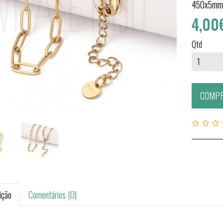
450x5m
4,00
Qtd
COMP
ição
Comentários (0)