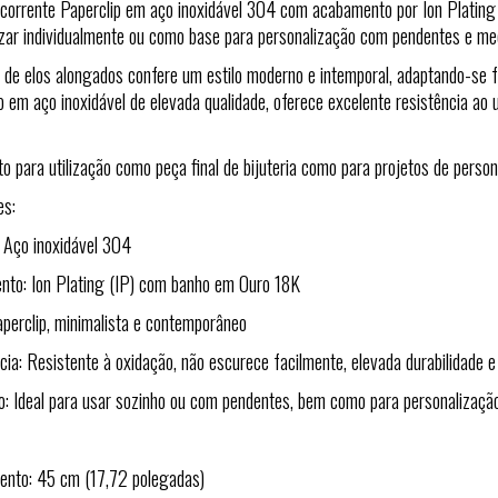
 corrente Paperclip em aço inoxidável 304 com acabamento por Ion Plating
lizar individualmente ou como base para personalização com pendentes e me
 de elos alongados confere um estilo moderno e intemporal, adaptando-se f
o em aço inoxidável de elevada qualidade, oferece excelente resistência ao u
to para utilização como peça final de bijuteria como para projetos de perso
es:
: Aço inoxidável 304
to: Ion Plating (IP) com banho em Ouro 18K
Paperclip, minimalista e contemporâneo
cia: Resistente à oxidação, não escurece facilmente, elevada durabilidade e
ão: Ideal para usar sozinho ou com pendentes, bem como para personalização 
nto: 45 cm (17,72 polegadas)