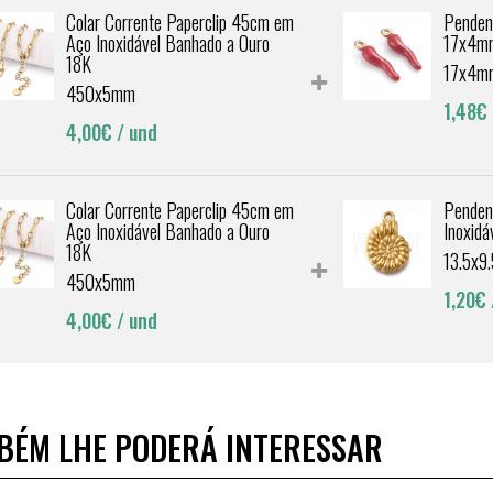
Colar Corrente Paperclip 45cm em
Penden
Aço Inoxidável Banhado a Ouro
17x4mm
18K
17x4m
450x5mm
1,48€
4,00€
/ und
Colar Corrente Paperclip 45cm em
Penden
Aço Inoxidável Banhado a Ouro
Inoxid
18K
13.5x
450x5mm
1,20€
4,00€
/ und
BÉM LHE PODERÁ INTERESSAR