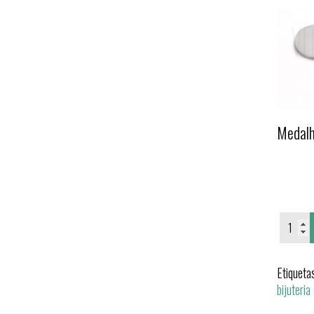
Medalh
Etiqueta
bijuteria