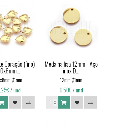
e Coração (fino)
Medalha lisa 12mm - Aço
10x8mm...
inox D...
0x8mm Ø1mm
12mm Ø1mm
,25€
0,50€
/ und
/ und