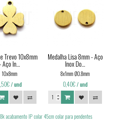
te Trevo 10x8mm
Medalha Lisa 8mm - Aço
- Aço In...
Inox Do...
10x8mm
8x1mm Ø0.8mm
,50€
0,40€
/ und
/ und
o 18k acabamento IP colar 45cm colar para pendentes