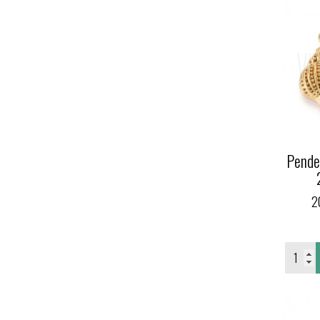
Pende
2