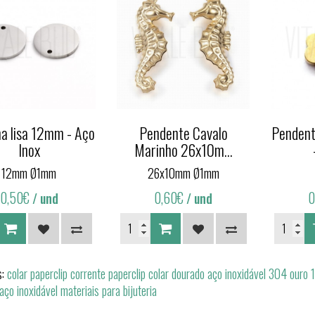
a lisa 12mm - Aço
Pendente Cavalo
Penden
Inox
Marinho 26x10m...
12mm Ø1mm
26x10mm Ø1mm
0,50€
0,60€
0
/ und
/ und
s:
colar paperclip corrente paperclip colar dourado aço inoxidável 304 our
 aço inoxidável materiais para bijuteria