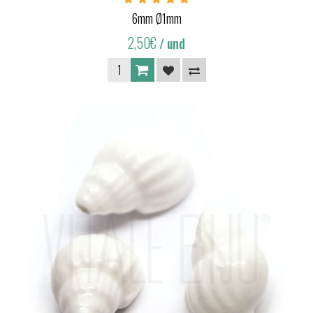
6mm Ø1mm
2,50€
/ und