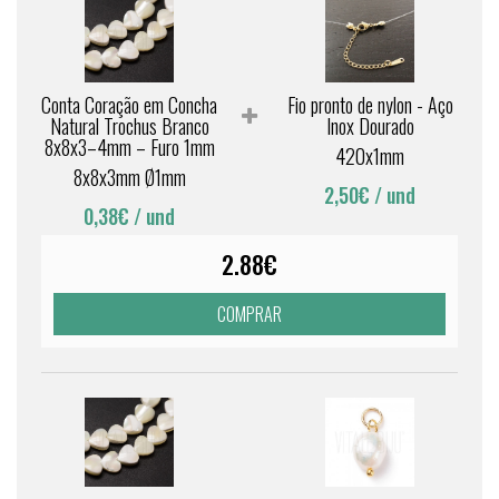
Conta Coração em Concha
Fio pronto de nylon - Aço
Natural Trochus Branco
Inox Dourado
8x8x3–4mm – Furo 1mm
420x1mm
8x8x3mm Ø1mm
2,50€
/ und
0,38€
/ und
2.88€
COMPRAR