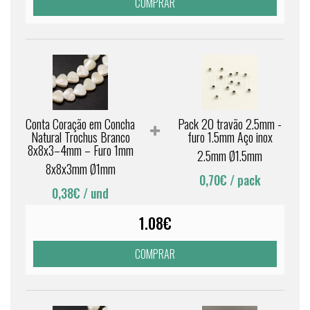
COMPRAR
Conta Coração em Concha
Pack 20 travão 2.5mm -
Natural Trochus Branco
furo 1.5mm Aço inox
8x8x3–4mm – Furo 1mm
2.5mm Ø1.5mm
8x8x3mm Ø1mm
0,70€
/ pack
0,38€
/ und
1.08€
COMPRAR