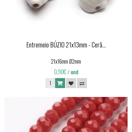
Entremeio BÚZIO 21x13mm - Cerâ...
21x16mm Ø2mm
0,90€
/ und