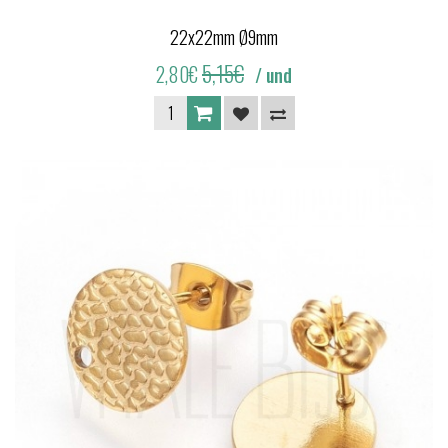
22x22mm Ø9mm
5,15€
2,80€
/ und