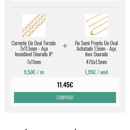
Corrente Elo Oval Torcido
Fio Semi Pronto Elo Oval
7x11,5mm - Aço
Achatado 1.5mm - Aço
Inoxidável Dourado IP
Inox Dourado
7x11mm
470x1.5mm
9,50€
/ m
1,95€
/ und
11.45€
COMPRAR