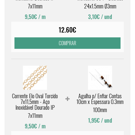
7x11mm
24x1.5mm Ø3mm
9,50€
/ m
3,10€
/ und
12.60€
COMPRAR
Corrente Elo Oval Torcido
Agulha p/ Enfiar Contas
7x11,5mm - Aço
10cm x Espessura 0.3mm
Inoxidável Dourado IP
100mm
7x11mm
1,95€
/ und
9,50€
/ m