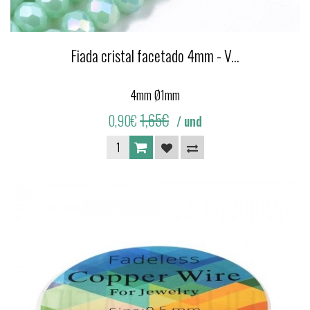
Fiada cristal facetado 4mm - V...
4mm Ø1mm
1,65€
0,90€
/ und