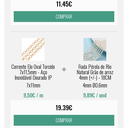
11.45€
COMPRAR
Corrente Elo Oval Torcido
Fiada Pérola de Rio
7x11,5mm - Aço
Natural Grão de arroz
Inoxidável Dourado IP
4mm (+/-) - 18CM
7x11mm
4mm Ø0.6mm
9,50€
/ m
9,89€
/ und
19.39€
COMPRAR