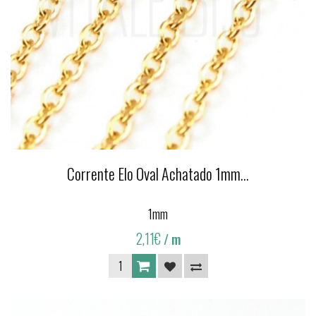
Corrente Elo Oval Achatado 1mm...
1mm
2,11€
/ m