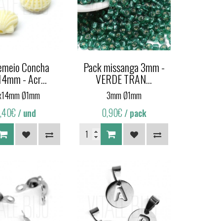
emeio Concha
Pack missanga 3mm -
14mm - Acr...
VERDE TRAN...
x14mm Ø1mm
3mm Ø1mm
,40€
0,90€
/ und
/ pack