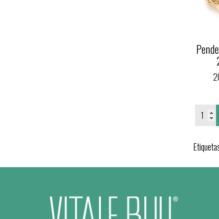
Pende
2
Etiqueta