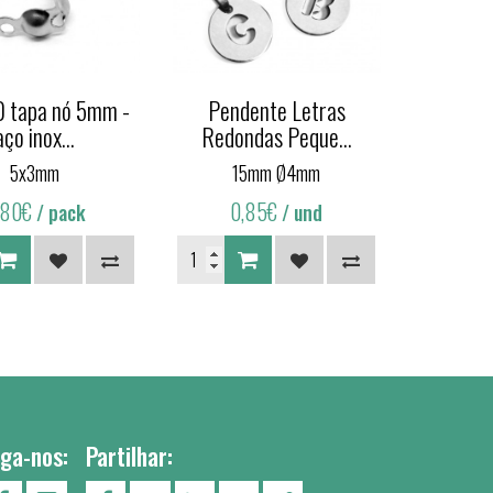
0 tapa nó 5mm -
Pendente Letras
aço inox...
Redondas Peque...
5x3mm
15mm Ø4mm
,80€
0,85€
/ pack
/ und
iga-nos:
Partilhar: