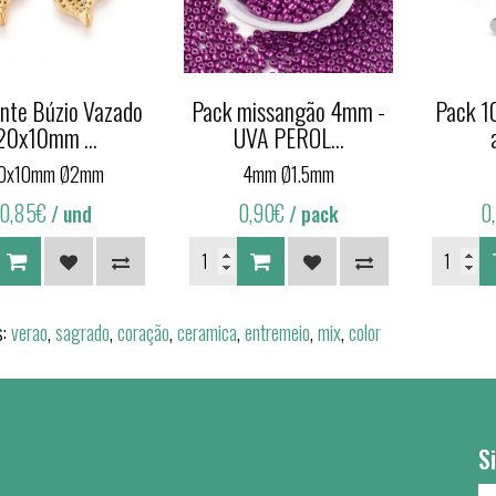
nte Búzio Vazado
Pack missangão 4mm -
Pack 1
20x10mm ...
UVA PEROL...
0x10mm Ø2mm
4mm Ø1.5mm
0,85€
0,90€
0
/ und
/ pack
s:
verao
,
sagrado
,
coração
,
ceramica
,
entremeio
,
mix
,
color
S