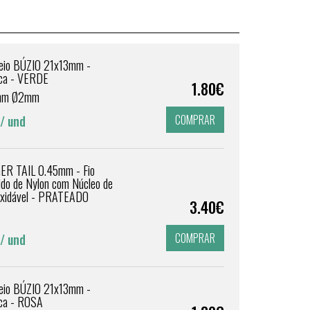
eio BÚZIO 21x13mm -
ca - VERDE
1.80€
mm Ø2mm
COMPRAR
/ und
GER TAIL 0.45mm - Fio
ido de Nylon com Núcleo de
oxidável - PRATEADO
3.40€
COMPRAR
/ und
eio BÚZIO 21x13mm -
ca - ROSA