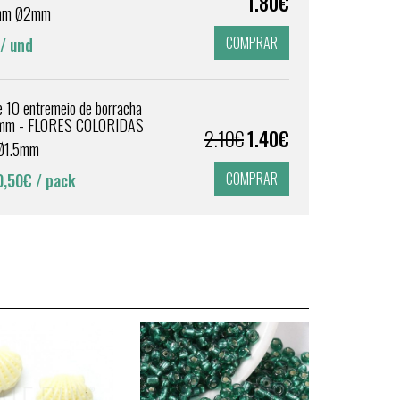
1.80€
mm Ø2mm
COMPRAR
/ und
 10 entremeio de borracha
0mm - FLORES COLORIDAS
2.10€
1.40€
Ø1.5mm
COMPRAR
0,50€
/ pack