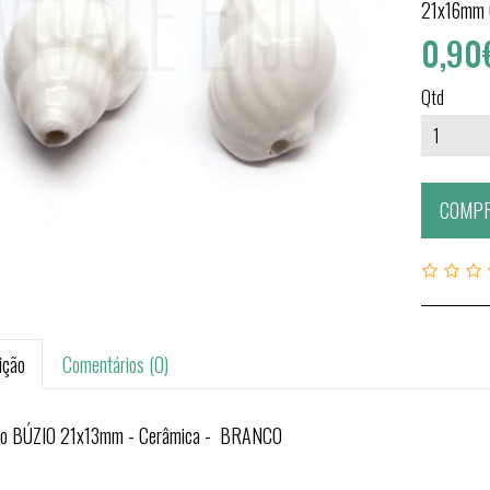
21x16mm
0,90
Qtd
COMP
ição
Comentários (0)
io BÚZIO 21x13mm - Cerâmica - BRANCO