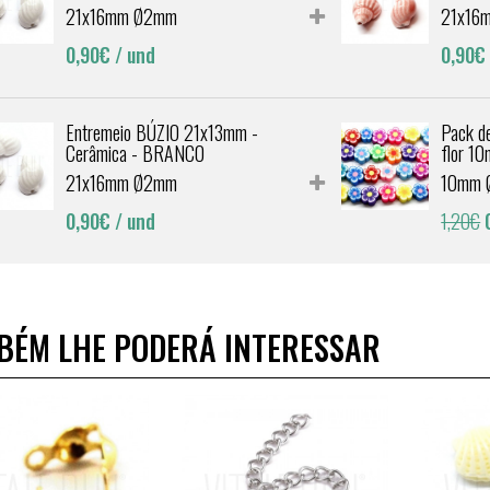
21x16mm Ø2mm
21x16
0,90€
/ und
0,90€
Entremeio BÚZIO 21x13mm -
Pack de
Cerâmica - BRANCO
flor 1
21x16mm Ø2mm
10mm 
0,90€
/ und
1,20€
BÉM LHE PODERÁ INTERESSAR