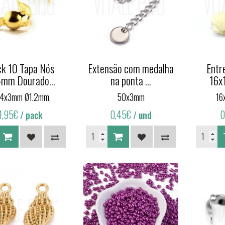
k 10 Tapa Nós
Extensão com medalha
Entr
mm Dourado...
na ponta ...
16x
x4x3mm Ø1.2mm
50x3mm
16
1,95€
0,45€
0
/ pack
/ und