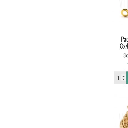
Pac
8x4
8