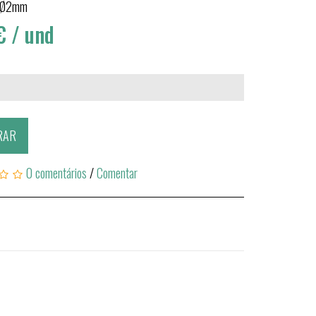
 Ø2mm
€
/ und
RAR
0 comentários
/
Comentar