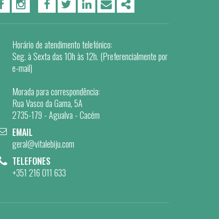
PÁGINA DO FACEBOOK
PÁGINA DO INSTAGRAM
FACEBOOK
TWITTER
LINKEDIN
EMAIL
SHARE
Horário de atendimento telefónico:
Seg. à Sexta das 10h às 12h. (Preferencialmente por
e-mail)
Morada para correspondência:
Rua Vasco da Gama, 5A
2735-179 - Agualva - Cacém
EMAIL
geral@vitalebiju.com
TELEFONES
+351 216 011 633