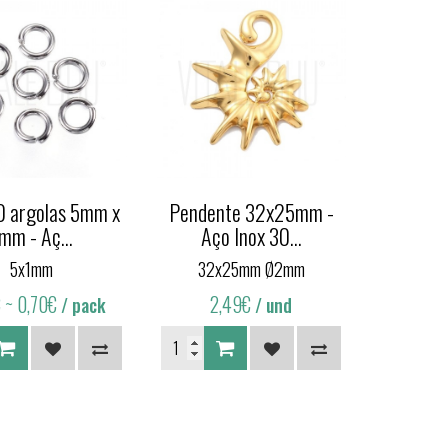
0 argolas 5mm x
Pendente 32x25mm -
mm - Aç...
Aço Inox 30...
5x1mm
32x25mm Ø2mm
€
~ 0,70€
2,49€
/ pack
/ und