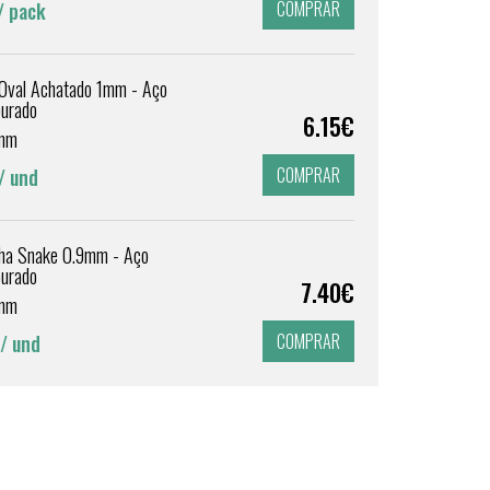
COMPRAR
/ pack
 Oval Achatado 1mm - Aço
ourado
6.15€
mm
COMPRAR
/ und
lha Snake 0.9mm - Aço
ourado
7.40€
mm
COMPRAR
/ und