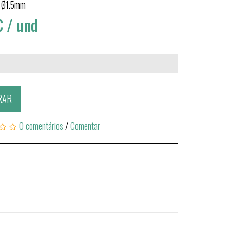
 Ø1.5mm
€
/ und
RAR
0 comentários
/
Comentar