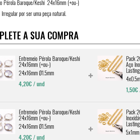
io Pérola Baroque/Keshi 24x16mm (+ou-)
Irregular por ser uma peça natural.
PLETE A SUA COMPRA
Entremeio Pérola Baroque/Keshi
Pack 2
24x16mm (+ou-)
Aço In
Lastin
24x16mm Ø1.5mm
4x0.5
4,20€
/ und
1,50€
Entremeio Pérola Baroque/Keshi
Pack 2
24x16mm (+ou-)
Inoxid
Lastin
24x16mm Ø1.5mm
5x1mm
4,20€
/ und