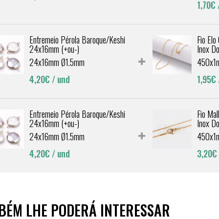
1,70€
Entremeio Pérola Baroque/Keshi
Fio Elo
24x16mm (+ou-)
Inox D
24x16mm Ø1.5mm
450x1
4,20€
/ und
1,95€
Entremeio Pérola Baroque/Keshi
Fio Ma
24x16mm (+ou-)
Inox D
24x16mm Ø1.5mm
450x1
4,20€
/ und
3,20€
BÉM LHE PODERÁ INTERESSAR