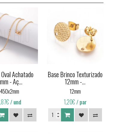
o Oval Achatado
Base Brinco Texturizado
mm - Aç...
12mm -...
450x2mm
12mm
1,87€
1,20€
/ und
/ par