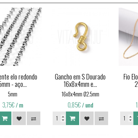
ente elo redondo
Gancho em S Dourado
Fio El
5mm - aço...
16x8x4mm e...
2
5mm
16x8x4mm Ø2.5mm
3,75€
0,85€
/ m
/ und