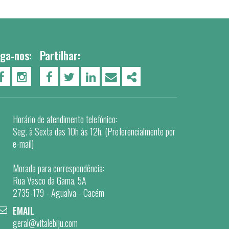
iga-nos:
Partilhar:
PÁGINA DO FACEBOOK
PÁGINA DO INSTAGRAM
FACEBOOK
TWITTER
LINKEDIN
EMAIL
SHARE
Horário de atendimento telefónico:
Seg. à Sexta das 10h às 12h. (Preferencialmente por
e-mail)
Morada para correspondência:
Rua Vasco da Gama, 5A
2735-179 - Agualva - Cacém
EMAIL
geral@vitalebiju.com