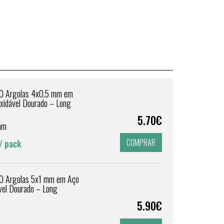
0 Argolas 4x0.5 mm em
oxidável Dourado – Long
g
5.70€
mm
COMPRAR
/ pack
0 Argolas 5x1 mm em Aço
ável Dourado – Long
g
5.90€