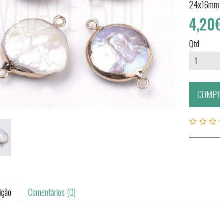
24x16mm
4,20
Qtd
COMP
ição
Comentários (0)