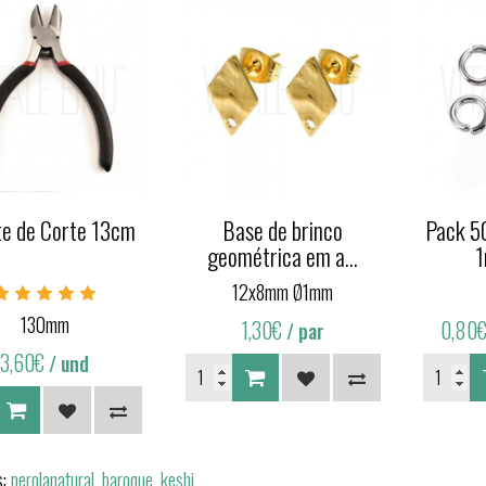
te de Corte 13cm
Base de brinco
Pack 5
geométrica em a...
1
12x8mm Ø1mm
130mm
1,30€
0,80
/ par
3,60€
/ und
s:
perolanatural
,
baroque
,
keshi