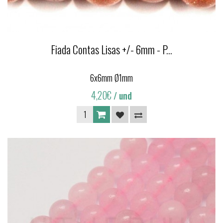
Fiada Contas Lisas +/- 6mm - P...
6x6mm Ø1mm
4,20€
/ und