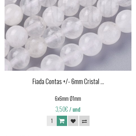
Fiada Contas +/- 6mm Cristal ...
6x6mm Ø1mm
3,50€
/ und