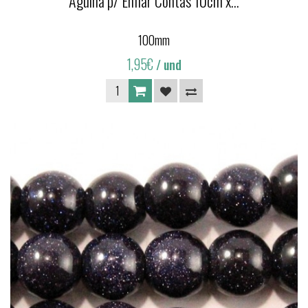
Agulha p/ Enfiar Contas 10cm x...
100mm
1,95€
/ und