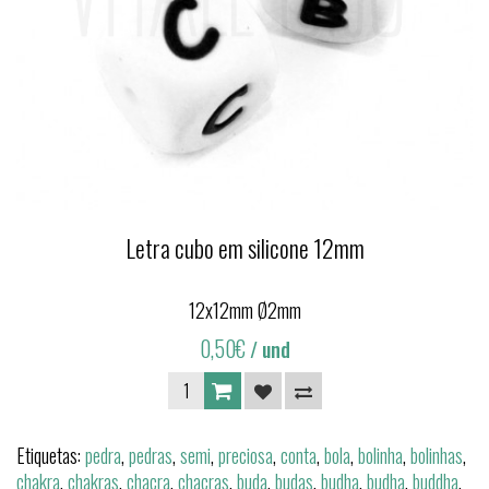
Letra cubo em silicone 12mm
12x12mm Ø2mm
0,50€
/ und
Etiquetas:
pedra
,
pedras
,
semi
,
preciosa
,
conta
,
bola
,
bolinha
,
bolinhas
,
chakra
,
chakras
,
chacra
,
chacras
,
buda
,
budas
,
budha
,
budha
,
buddha
,