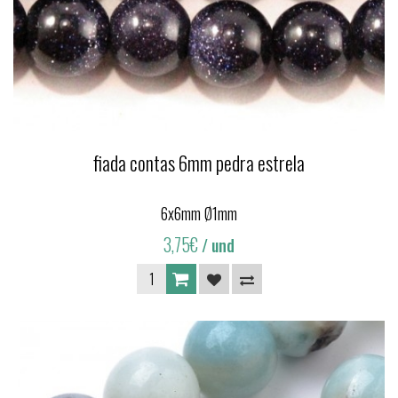
fiada contas 6mm pedra estrela
6x6mm Ø1mm
3,75€
/ und