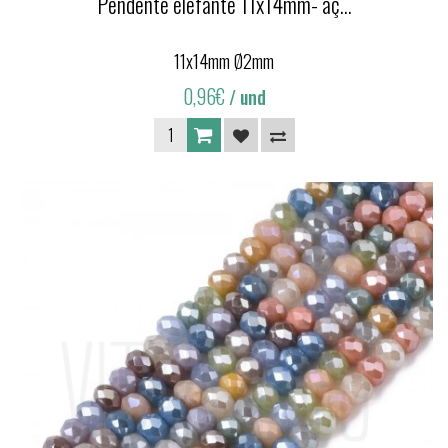
Pendente elefante 11x14mm- aç...
11x14mm Ø2mm
0,96€
/ und