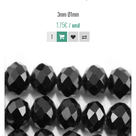
3mm Ø1mm
1,75€
/ und