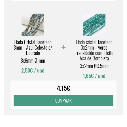
Fiada Cristal Facetado
Fiada cristal facetado
8mm - Azul Celeste c/
3x2mm - Verde
Dourado
Translúcido com Efeito
Asa de Borboleta
8x6mm Ø1mm
3x2mm Ø0.5mm
2,50€
/ und
1,65€
/ und
4.15€
COMPRAR