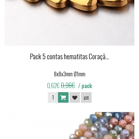
Pack 5 contas hematitas Coraçã...
8x8x3mm Ø1mm
0,96€
0,62€
/ pack