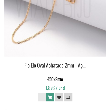
Fio Elo Oval Achatado 2mm - Aç...
450x2mm
1,87€
/ und