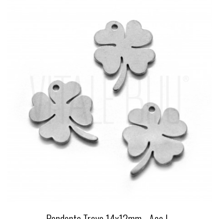
Pendente Trevo 14x12mm - Aço I...