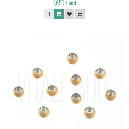
1,65€
/ und