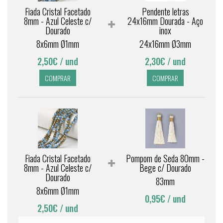
Fiada Cristal Facetado
Pendente letras
8mm - Azul Celeste c/
24x16mm Dourada - Aço
Dourado
inox
8x6mm Ø1mm
24x16mm Ø3mm
2,50€
/ und
2,30€
/ und
COMPRAR
COMPRAR
Fiada Cristal Facetado
Pompom de Seda 80mm -
8mm - Azul Celeste c/
Bege c/ Dourado
Dourado
83mm
8x6mm Ø1mm
0,95€
/ und
2,50€
/ und