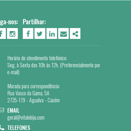
iga-nos:
Partilhar:
PÁGINA DO FACEBOOK
PÁGINA DO INSTAGRAM
FACEBOOK
TWITTER
LINKEDIN
EMAIL
SHARE
Horário de atendimento telefónico:
Seg. à Sexta das 10h às 12h. (Preferencialmente por
e-mail)
Morada para correspondência:
Rua Vasco da Gama, 5A
2735-179 - Agualva - Cacém
EMAIL
geral@vitalebiju.com
TELEFONES