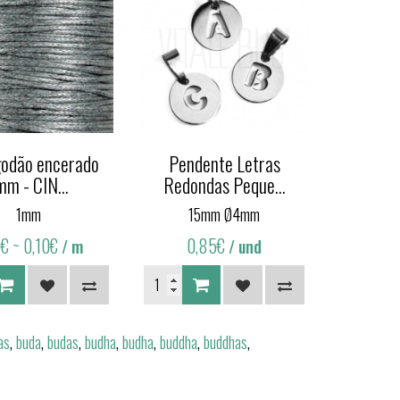
lgodão encerado
Pendente Letras
mm - CIN...
Redondas Peque...
1mm
15mm Ø4mm
5€
~ 0,10€
0,85€
/ m
/ und
as
,
buda
,
budas
,
budha
,
budha
,
buddha
,
buddhas
,