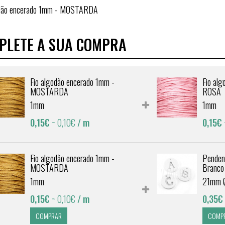
odão encerado 1mm - MOSTARDA
PLETE A SUA COMPRA
Fio algodão encerado 1mm -
Fio al
MOSTARDA
ROSA
1mm
1mm
0,15€
~ 0,10€
/ m
0,15€
Fio algodão encerado 1mm -
Pendent
MOSTARDA
Branco
1mm
21mm
0,15€
~ 0,10€
/ m
0,35€
COMPRAR
COMP