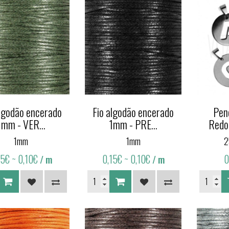
algodão encerado
Fio algodão encerado
Pen
1mm - VER...
1mm - PRE...
Redo
1mm
1mm
2
15€
~ 0,10€
0,15€
~ 0,10€
0
/ m
/ m