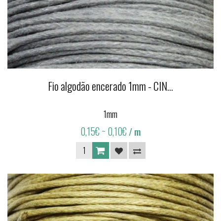
Fio algodão encerado 1mm - CIN...
1mm
0,15€
~ 0,10€
/ m