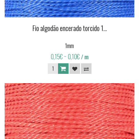
Fio algodão encerado torcido 1...
1mm
0,15€
~ 0,10€
/ m