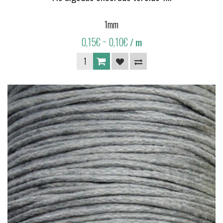
1mm
0,15€
~ 0,10€
/ m