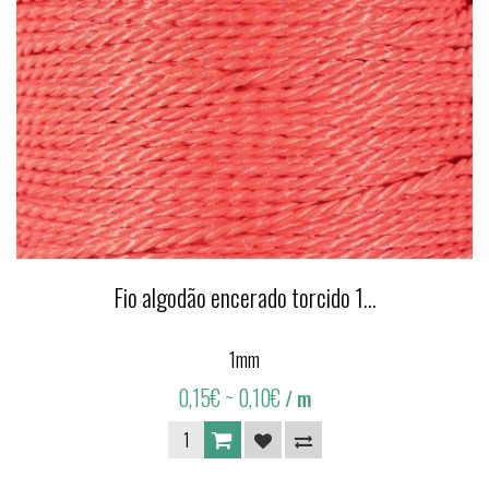
Fio algodão encerado torcido 1...
1mm
0,15€
~ 0,10€
/ m