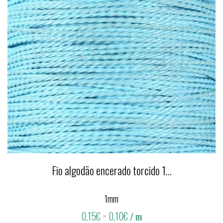
Fio algodão encerado torcido 1...
1mm
0,15€
~ 0,10€
/ m