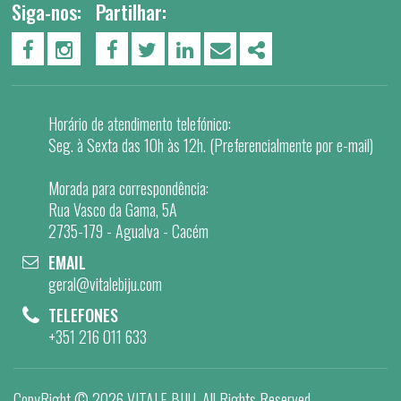
Siga-nos:
Partilhar:
PÁGINA DO FACEBOOK
PÁGINA DO INSTAGRAM
FACEBOOK
TWITTER
LINKEDIN
EMAIL
SHARE
Horário de atendimento telefónico:
Seg. à Sexta das 10h às 12h. (Preferencialmente por e-mail)
Morada para correspondência:
Rua Vasco da Gama, 5A
2735-179 - Agualva - Cacém
EMAIL
geral@vitalebiju.com
TELEFONES
+351 216 011 633
CopyRight ©
2026 VITALE BIJU
. All Rights Reserved