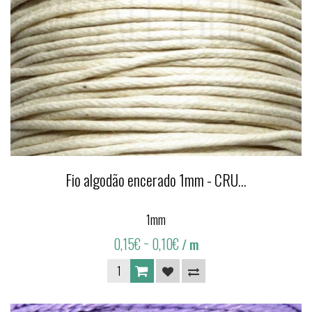
Fio algodão encerado 1mm - CRU...
1mm
0,15€
~ 0,10€
/ m