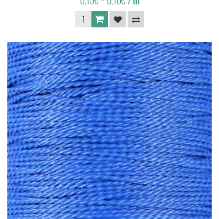
0,15€
~ 0,10€
/ m