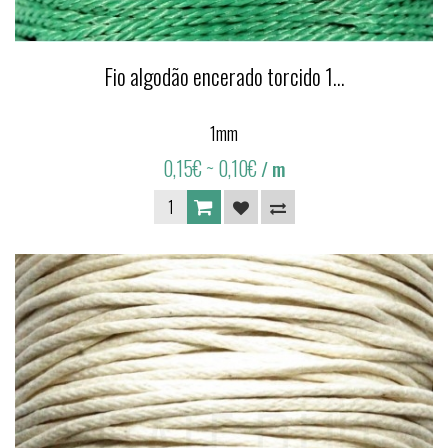
Fio algodão encerado torcido 1...
1mm
0,15€
~ 0,10€
/ m