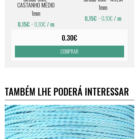
CASTANHO MÉDIO
1mm
1mm
0,15€
~ 0,10€
/ m
0,15€
~ 0,10€
/ m
0.30€
COMPRAR
TAMBÉM LHE PODERÁ INTERESSAR