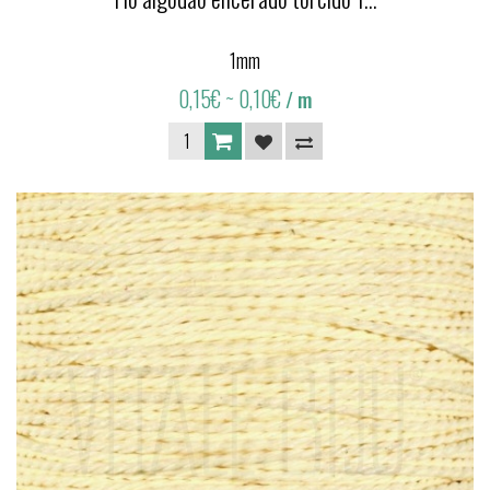
1mm
0,15€
~ 0,10€
/ m