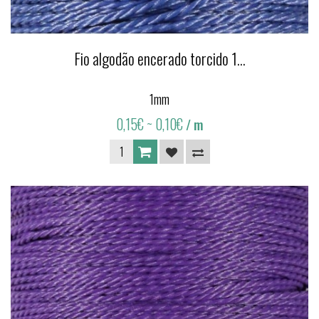
Fio algodão encerado torcido 1...
1mm
0,15€
~ 0,10€
/ m