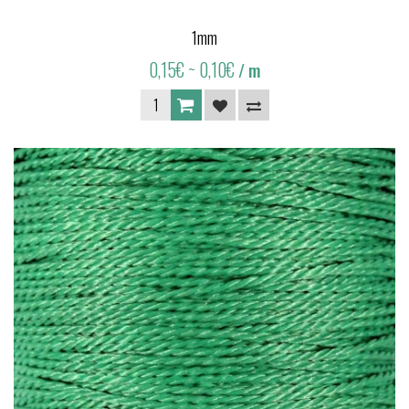
1mm
0,15€
~ 0,10€
/ m