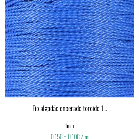
Fio algodão encerado torcido 1...
1mm
0,15€
~ 0,10€
/ m