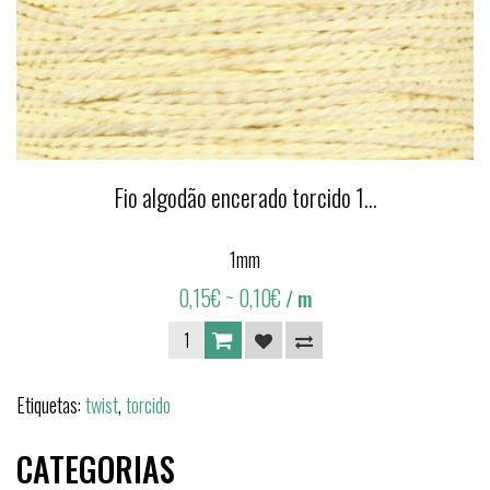
Fio algodão encerado torcido 1...
1mm
0,15€
~ 0,10€
/ m
Etiquetas:
twist
,
torcido
CATEGORIAS