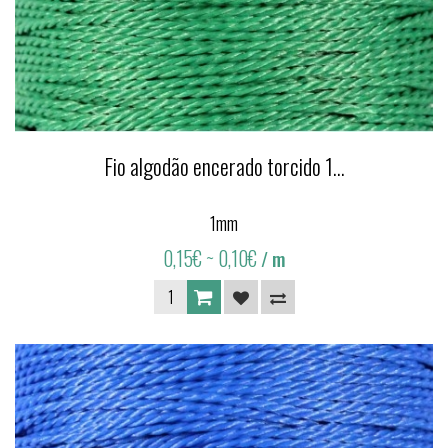
Fio algodão encerado torcido 1...
1mm
0,15€
~ 0,10€
/ m