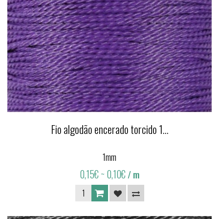
Fio algodão encerado torcido 1...
1mm
0,15€
~ 0,10€
/ m