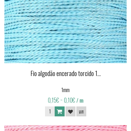
Fio algodão encerado torcido 1...
1mm
0,15€
~ 0,10€
/ m