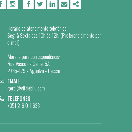
PÁGINA DO FACEBOOK
PÁGINA DO INSTAGRAM
FACEBOOK
TWITTER
LINKEDIN
EMAIL
SHARE
Horário de atendimento telefónico:
Seg. à Sexta das 10h às 12h. (Preferencialmente por
e-mail)
Morada para correspondência:
Rua Vasco da Gama, 5A
2735-179 - Agualva - Cacém
EMAIL
geral@vitalebiju.com
TELEFONES
+351 216 011 633