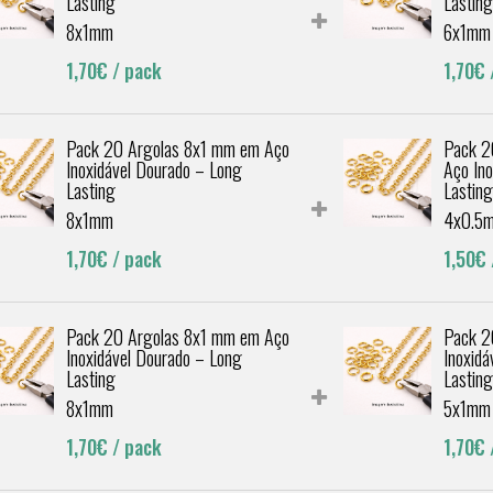
Lasting
Lastin
8x1mm
6x1mm
1,70€
/ pack
1,70€
Pack 20 Argolas 8x1 mm em Aço
Pack 2
Inoxidável Dourado – Long
Aço In
Lasting
Lastin
8x1mm
4x0.5
1,70€
/ pack
1,50€
Pack 20 Argolas 8x1 mm em Aço
Pack 2
Inoxidável Dourado – Long
Inoxid
Lasting
Lastin
8x1mm
5x1mm
1,70€
/ pack
1,70€