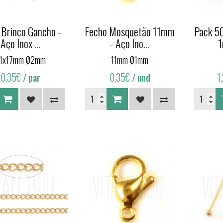
 Brinco Gancho -
Fecho Mosquetão 11mm
Pack 5
Aço Inox ...
- Aço Ino...
1
1x17mm Ø2mm
11mm Ø1mm
0,35€
0,35€
1
/ par
/ und