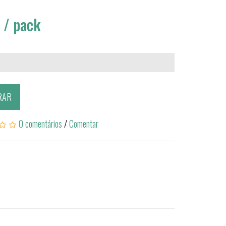
€
/ pack
RAR
0 comentários
/
Comentar