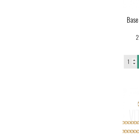
Base
2