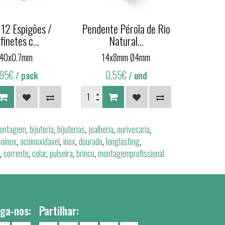
 12 Espigões /
Pendente Pérola de Rio
finetes c...
Natural...
40x0.7mm
14x8mm Ø4mm
,95€
0,55€
/ pack
/ und
ontagem
,
bijuteria
,
bijuterias
,
joalheria
,
ourivesaria
,
coinox
,
acoinoxidavel
,
inox
,
dourado
,
longlasting
,
,
corrente
,
colar
,
pulseira
,
brinco
,
montagemprofissional
iga-nos:
Partilhar: