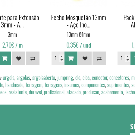
nte para Extensão
Fecho Mosquetão 13mm
Pack
3mm - A...
- Aço Ino...
Al
3mm
13mm Ø1mm
2,70€
0,35€
1
/ m
/ und
s:
argola
,
argolas
,
argolaaberta
,
jumpring
,
elo
,
elos
,
conector
,
conectores
,
m
to
,
handmade
,
ferragem
,
ferragens
,
insumos
,
componentes
,
suprimentos
,
a
rece
,
resistente
,
duravel
,
profissional
,
atacado
,
producao
,
acabamento
,
fecho
S