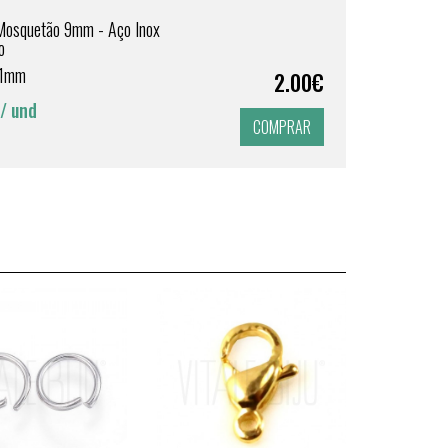
Mosquetão 9mm - Aço Inox
o
1mm
2.00€
/ und
COMPRAR