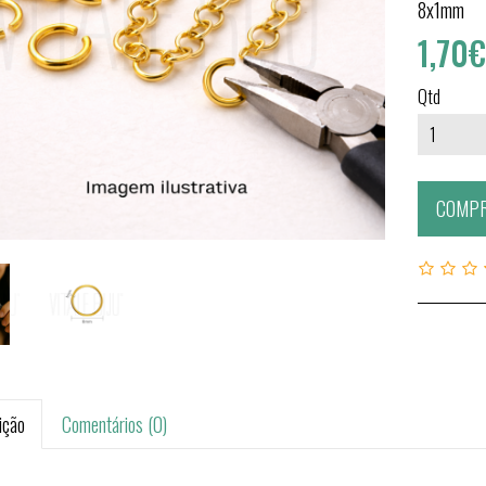
8x1mm
1,70
Qtd
COMP
ição
Comentários (0)