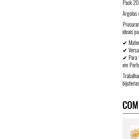
Pack 20 
Argolas 
Procuran
ideais p
✔ Materi
✔ Versati
✔ Para P
em Portu
Trabalha
bijuteri
COM