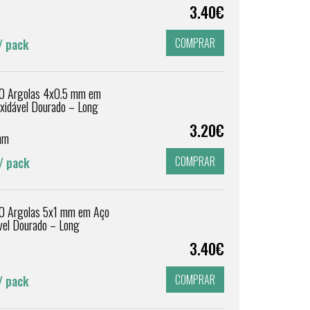
g
3.40€
COMPRAR
/ pack
0 Argolas 4x0.5 mm em
oxidável Dourado – Long
g
3.20€
mm
COMPRAR
/ pack
0 Argolas 5x1 mm em Aço
ável Dourado – Long
g
3.40€
COMPRAR
/ pack