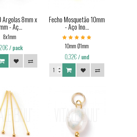
0 Argolas 8mm x
Fecho Mosquetão 10mm
mm - Aç...
- Aço Ino...
8x1mm
10mm Ø1mm
,20€
/ pack
0,32€
/ und