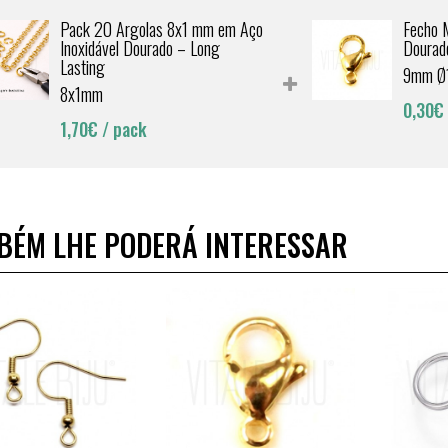
Pack 20 Argolas 8x1 mm em Aço
Fecho 
Inoxidável Dourado – Long
Dourad
Lasting
9mm Ø
8x1mm
0,30€
1,70€
/ pack
BÉM LHE PODERÁ INTERESSAR