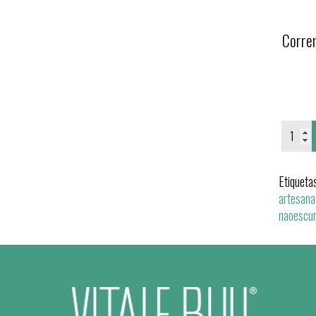
Corre
Etiqueta
artesana
naoescu