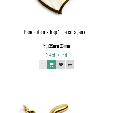
Pendente madrepérola coração d...
59x39mm Ø2mm
2,45€
/ und