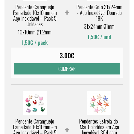
Pendente Caranguejo
Pendente Gota 31x24mm
Esmaltado 10x10mm em
- Aço Inoxidável Dourado
Aço Inoxidável – Pack 5
18K
Unidades
31x24mm Ø1mm
10x10mm Ø1.2mm
1,50€
/ und
1,50€
/ pack
3.00€
COMPRAR
Pendente Caranguejo
Pendentes Estrela-do-
Esmaltado 10x10mm em
Mar Coloridos em Aço
Aço Inoxidável – Pack 5
Inoxidável 304 com