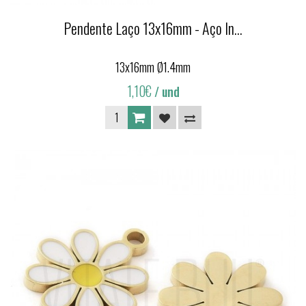
Pendente Laço 13x16mm - Aço In...
13x16mm Ø1.4mm
1,10€
/ und