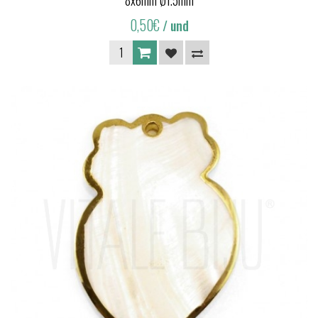
8x6mm Ø1.5mm
0,50€
/ und