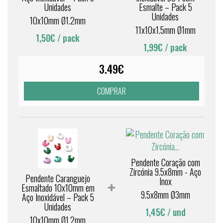
Unidades
Esmalte – Pack 5
Unidades
10x10mm Ø1.2mm
11x10x1.5mm Ø1mm
1,50€
/ pack
1,99€
/ pack
3.49€
COMPRAR
Pendente Coração com
Zircónia 9.5x8mm - Aço
Pendente Caranguejo
Inox
Esmaltado 10x10mm em
9.5x8mm Ø3mm
Aço Inoxidável – Pack 5
Unidades
1,45€
/ und
10x10mm Ø1.2mm