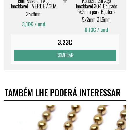
com Base em Aço
Rondelle em Aço
Inoxidável - VERDE ÁGUA
Inoxidável 304 Dourado
5x2mm para Bijuteria
25x8mm
5x2mm Ø1.5mm
3,10€
/ und
0,13€
/ und
3.23€
COMPRAR
TAMBÉM LHE PODERÁ INTERESSAR