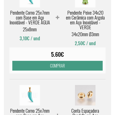
Pendente Corno 25x7mm
Pendente Peixe 34x20
com Base em Aço
em Cerâmica com Argola
Inoxidável - VERDE ÁGUA
em Aço Inoxidável -
VERDE
25x8mm
34x20mm Ø3mm
3,10€
/ und
2,50€
/ und
5.60€
COMPRAR
Pendente Corno 25x7mm
Conta Espaçadora