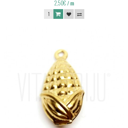
2,50€
/ m