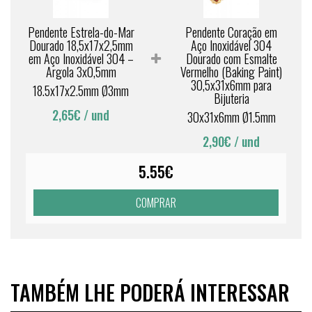
Pendente Estrela-do-Mar
Pendente Coração em
Dourado 18,5x17x2,5mm
Aço Inoxidável 304
em Aço Inoxidável 304 –
Dourado com Esmalte
Argola 3x0,5mm
Vermelho (Baking Paint)
30,5x31x6mm para
18.5x17x2.5mm Ø3mm
Bijuteria
2,65€
/ und
30x31x6mm Ø1.5mm
2,90€
/ und
5.55€
COMPRAR
TAMBÉM LHE PODERÁ INTERESSAR