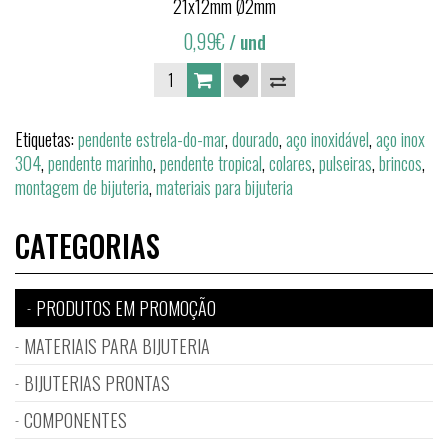
21x12mm Ø2mm
0,99€
/ und
Etiquetas:
pendente estrela-do-mar
,
dourado
,
aço inoxidável
,
aço inox
304
,
pendente marinho
,
pendente tropical
,
colares
,
pulseiras
,
brincos
,
montagem de bijuteria
,
materiais para bijuteria
CATEGORIAS
PRODUTOS EM PROMOÇÃO
MATERIAIS PARA BIJUTERIA
BIJUTERIAS PRONTAS
COMPONENTES