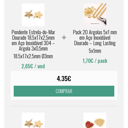
Pendente Estrela-do-Mar
Pack 20 Argolas 5x1 mm
Dourado 18,5x17x2,5mm
em Aço Inoxidável
em Aço Inoxidável 304 –
Dourado – Long Lasting
Argola 3x0,5mm
5x1mm
18.5x17x2.5mm Ø3mm
1,70€
/ pack
2,65€
/ und
4.35€
COMPRAR