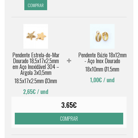
COMPRAR
Pendente Estrela-do-Mar
Pendente Búzio 18x12mm
Dourado 18,5x17x2,5mm
- Aço Inox Dourado
em Aço Inoxidável 304 –
18x10mm Ø1.5mm
Argola 3x0,5mm
1,00€
/ und
18.5x17x2.5mm Ø3mm
2,65€
/ und
3.65€
COMPRAR