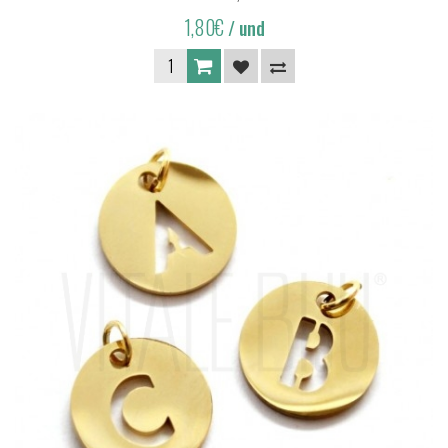
1,80€
/ und