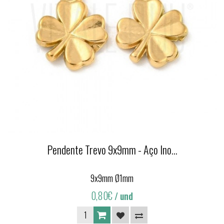
Pendente Trevo 9x9mm - Aço Ino...
9x9mm Ø1mm
0,80€
/ und