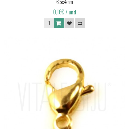
6.5x4mm
0,16€
/ und