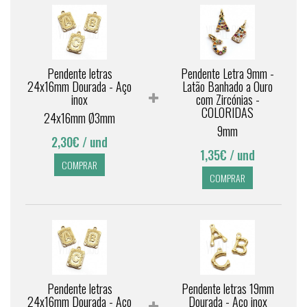
Pendente letras
Pendente Letra 9mm -
24x16mm Dourada - Aço
Latão Banhado a Ouro
inox
com Zircónias -
COLORIDAS
24x16mm Ø3mm
9mm
2,30€
/ und
1,35€
/ und
COMPRAR
COMPRAR
Pendente letras
Pendente letras 19mm
24x16mm Dourada - Aço
Dourada - Aço inox