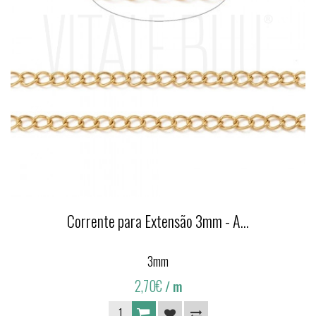
Corrente para Extensão 3mm - A...
3mm
2,70€
/ m