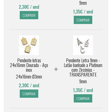
9mm
2,30€
/ und
1,35€
/ und
COMPRAR
COMPRAR
Pendente letras
Pendente Letra 9mm -
24x16mm Dourada - Aço
Latão banhado a Platinum
inox
com Zircónias -
TRANSPARENTE
24x16mm Ø3mm
9mm
2,30€
/ und
1,35€
/ und
COMPRAR
COMPRAR