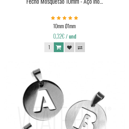
Fecho Mosquetão 10mm - Aço Ino...
10mm Ø1mm
0,32€
/ und