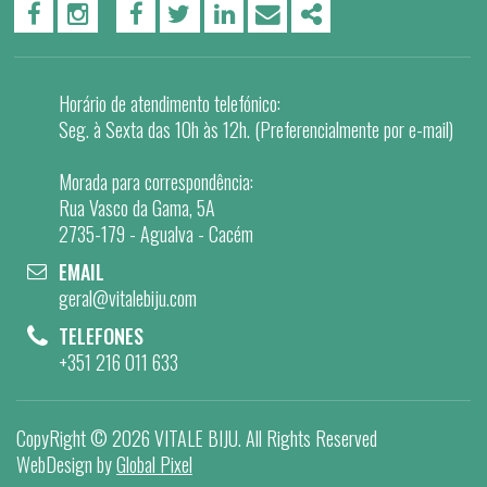
PÁGINA DO FACEBOOK
PÁGINA DO INSTAGRAM
FACEBOOK
TWITTER
LINKEDIN
EMAIL
SHARE
Horário de atendimento telefónico:
Seg. à Sexta das 10h às 12h. (Preferencialmente por e-mail)
Morada para correspondência:
Rua Vasco da Gama, 5A
2735-179 - Agualva - Cacém
EMAIL
geral@vitalebiju.com
TELEFONES
+351 216 011 633
CopyRight ©
2026 VITALE BIJU
. All Rights Reserved
WebDesign by
Global Pixel