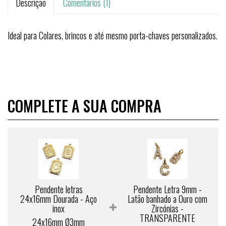
Descrição
Comentários (1)
Ideal para Colares, brincos e até mesmo porta-chaves personalizados.
COMPLETE A SUA COMPRA
Pendente letras
Pendente Letra 9mm -
24x16mm Dourada - Aço
Latão banhado a Ouro com
inox
Zircónias -
TRANSPARENTE
24x16mm Ø3mm