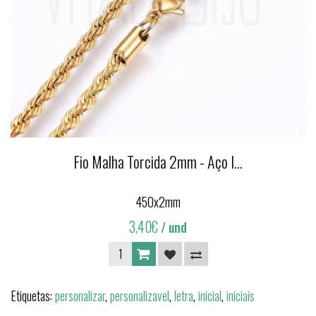
Fio Malha Torcida 2mm - Aço I...
450x2mm
3,40€
/ und
Etiquetas:
personalizar
,
personalizavel
,
letra
,
inicial
,
iniciais