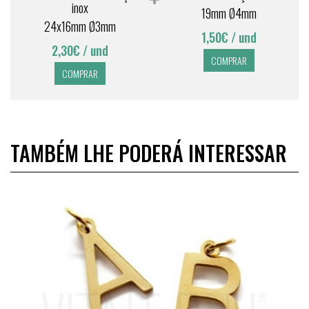
inox
19mm Ø4mm
24x16mm Ø3mm
1,50€
/ und
2,30€
/ und
COMPRAR
COMPRAR
TAMBÉM LHE PODERÁ INTERESSAR