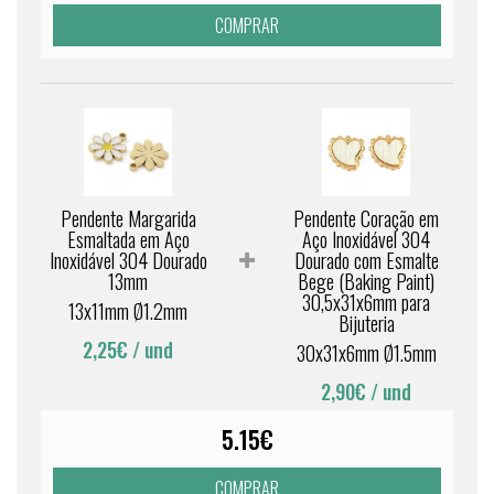
COMPRAR
Pendente Margarida
Pendente Coração em
Esmaltada em Aço
Aço Inoxidável 304
Inoxidável 304 Dourado
Dourado com Esmalte
13mm
Bege (Baking Paint)
30,5x31x6mm para
13x11mm Ø1.2mm
Bijuteria
2,25€
/ und
30x31x6mm Ø1.5mm
2,90€
/ und
5.15€
COMPRAR