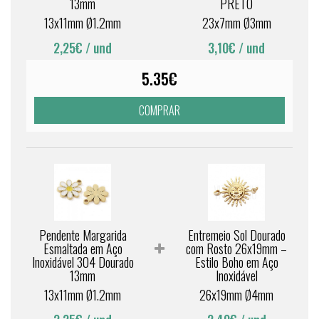
13mm
PRETO
13x11mm Ø1.2mm
23x7mm Ø3mm
2,25€
/ und
3,10€
/ und
5.35€
COMPRAR
Pendente Margarida
Entremeio Sol Dourado
Esmaltada em Aço
com Rosto 26x19mm –
Inoxidável 304 Dourado
Estilo Boho em Aço
13mm
Inoxidável
13x11mm Ø1.2mm
26x19mm Ø4mm