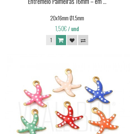
Entremeio Palmeiras 16mm – em ...
20x16mm Ø1.5mm
1,50€
/ und