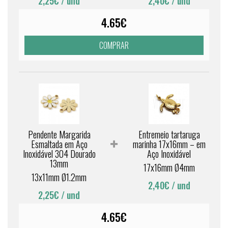
2,25€
/ und
2,40€
/ und
4.65€
COMPRAR
Pendente Margarida
Entremeio tartaruga
Esmaltada em Aço
marinha 17x16mm – em
Inoxidável 304 Dourado
Aço Inoxidável
13mm
17x16mm Ø4mm
13x11mm Ø1.2mm
2,40€
/ und
2,25€
/ und
4.65€