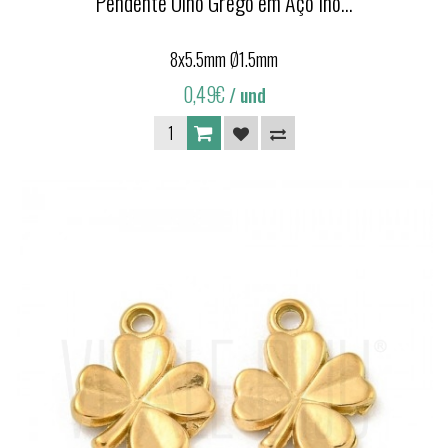
Pendente Olho Grego em Aço Ino...
8x5.5mm Ø1.5mm
0,49€
/ und