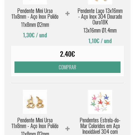
Pendente Mini Urso
Pendente Laço 13x16mm
11x8mm - Aço Inox Polído
- Aço Inox 304 Dourado
Ouro18K
11x8mm Ø2mm
13x16mm Ø1.4mm
1,30€
/ und
1,10€
/ und
2.40€
COMPRAR
Pendente Mini Urso
Pendentes Estrela-do-
11x8mm - Aço Inox Polído
Mar Coloridos em Aço
Inoxidável 304 com
11x8mm Ø2mm