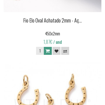
Fio Elo Oval Achatado 2mm - Aç...
450x2mm
1,87€
/ und