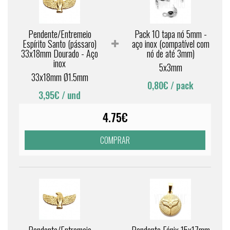
Pendente/Entremeio
Pack 10 tapa nó 5mm -
Espírito Santo (pássaro)
aço inox (compatível com
33x18mm Dourado - Aço
nó de até 3mm)
inox
5x3mm
33x18mm Ø1.5mm
0,80€
/ pack
3,95€
/ und
4.75€
COMPRAR