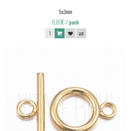
5x3mm
0,80€
/ pack