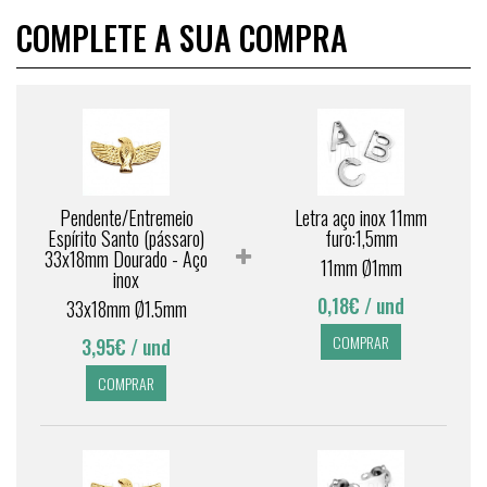
COMPLETE A SUA COMPRA
Pendente/Entremeio
Letra aço inox 11mm
Espírito Santo (pássaro)
furo:1,5mm
33x18mm Dourado - Aço
11mm Ø1mm
inox
0,18€
/ und
33x18mm Ø1.5mm
COMPRAR
3,95€
/ und
COMPRAR