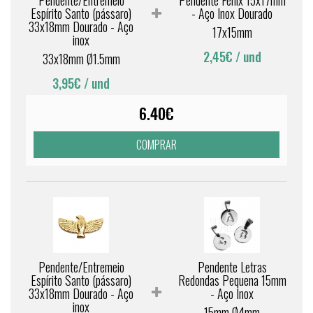
Pendente/Entremeio
Pendente Fénix 15x17mm
Espírito Santo (pássaro)
- Aço Inox Dourado
33x18mm Dourado - Aço
17x15mm
inox
2,45€
/ und
33x18mm Ø1.5mm
3,95€
/ und
6.40€
COMPRAR
Pendente/Entremeio
Pendente Letras
Espírito Santo (pássaro)
Redondas Pequena 15mm
33x18mm Dourado - Aço
- Aço Inox
inox
15mm Ø4mm