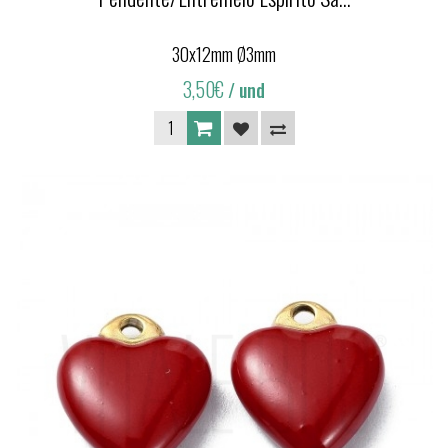
30x12mm Ø3mm
3,50€
/ und