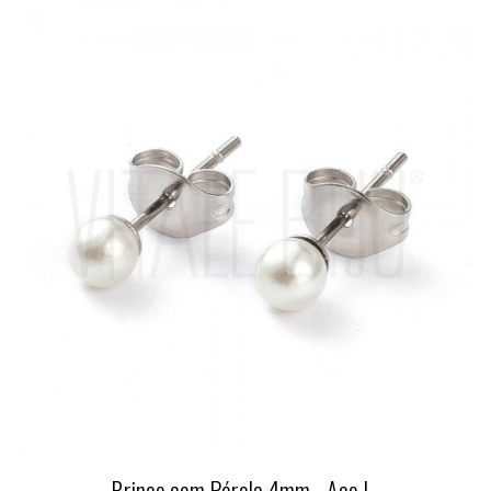
Brinco com Pérola 4mm - Aço I...