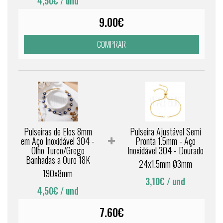
4,50€
/ und
9.00€
COMPRAR
Pulseiras de Elos 8mm
Pulseira Ajustável Semi
em Aço Inoxidável 304 -
Pronta 1.5mm - Aço
Olho Turco/Grego
Inoxidável 304 - Dourado
Banhadas a Ouro 18K
24x1.5mm Ø3mm
190x8mm
3,10€
/ und
4,50€
/ und
7.60€