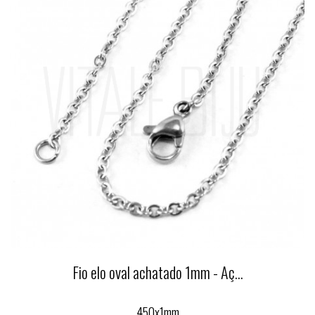
Fio elo oval achatado 1mm - Aç...
450x1mm