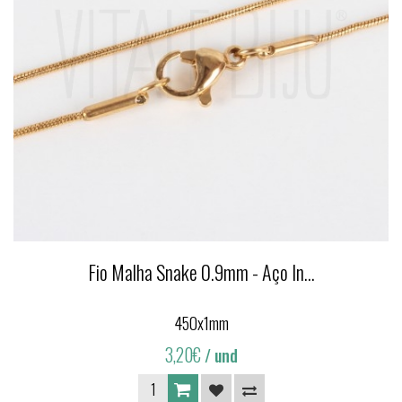
Fio Malha Snake 0.9mm - Aço In...
450x1mm
3,20€
/ und