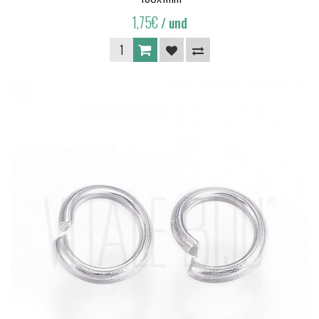
1,75€
/ und