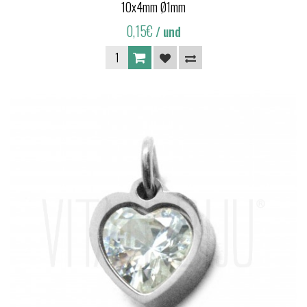
10x4mm Ø1mm
0,15€
/ und