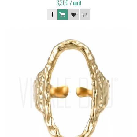
3,30€
/ und