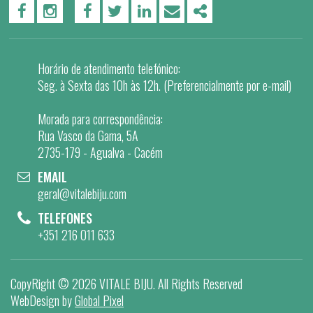
PÁGINA DO FACEBOOK
PÁGINA DO INSTAGRAM
FACEBOOK
TWITTER
LINKEDIN
EMAIL
SHARE
Horário de atendimento telefónico:
Seg. à Sexta das 10h às 12h. (Preferencialmente por e-mail)
Morada para correspondência:
Rua Vasco da Gama, 5A
2735-179 - Agualva - Cacém
EMAIL
geral@vitalebiju.com
TELEFONES
+351 216 011 633
CopyRight ©
2026 VITALE BIJU
. All Rights Reserved
WebDesign by
Global Pixel