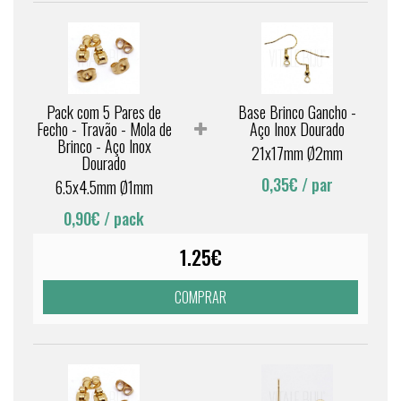
Pack com 5 Pares de
Base Brinco Gancho -
Fecho - Travão - Mola de
Aço Inox Dourado
Brinco - Aço Inox
21x17mm Ø2mm
Dourado
0,35€
/ par
6.5x4.5mm Ø1mm
0,90€
/ pack
1.25€
COMPRAR