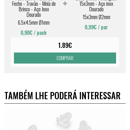
Fecho - Travão - Mola de
15x3mm - Aço inox
Brinco - Aço Inox
Dourado
Dourado
15x3mm Ø2mm
6.5x4.5mm Ø1mm
0,99€
/ par
0,90€
/ pack
1.89€
COMPRAR
TAMBÉM LHE PODERÁ INTERESSAR