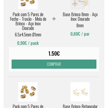
Pack com 5 Pares de
Base Brinco 8mm - Aço
Fecho - Travão - Mola de
Inox Dourado
Brinco - Aço Inox
8mm
Dourado
0,60€
/ par
6.5x4.5mm Ø1mm
0,90€
/ pack
1.50€
COMPRAR
Pack com 5 Pares de
Base Brinco Retangular