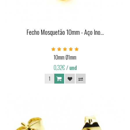
Fecho Mosquetão 10mm - Aço Ino...
10mm Ø1mm
0,32€
/ und