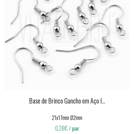
Base de Brinco Gancho em Aço I...
21x17mm Ø2mm
0,38€
/ par