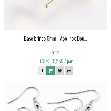
Base brinco 6mm - Aço Inox Dou...
6mm
0,60€
~ 0,55€
/ par