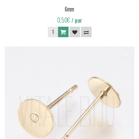
6mm
0,50€
/ par