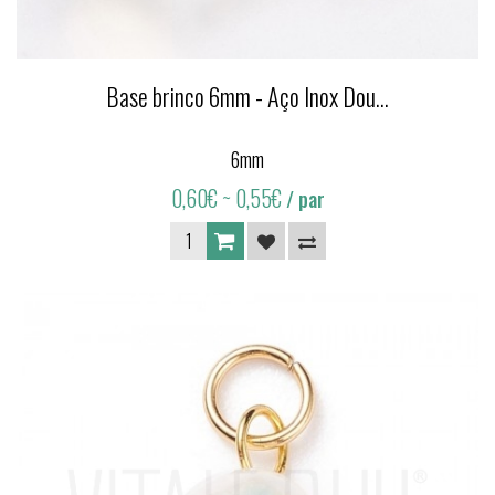
Base brinco 6mm - Aço Inox Dou...
6mm
0,60€
~ 0,55€
/ par