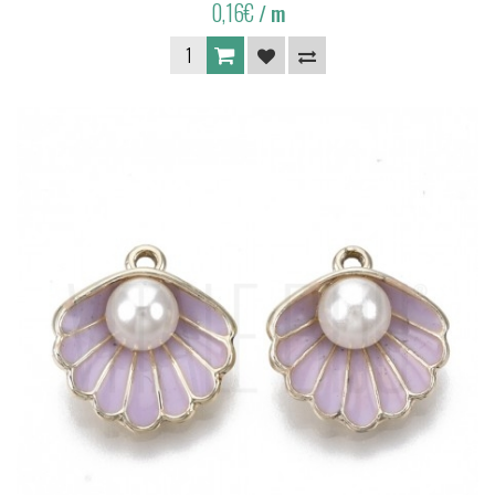
0,16€
/ m