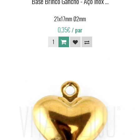
Base Brinco Gancho - Aço Inox ...
21x17mm Ø2mm
0,35€
/ par