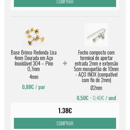
COMPRAR
Base Brinco Redonda Lisa
Fecho composto com
4mm Dourada em Aço
terminal de apertar
Inoxidável 304 – Pino
entrada 2mm e extensão
0,7mm
5cm mosquetão de 10mm
- AÇO INOX (compatível
4mm
com fio de 2mm)
0,88€
/ par
Ø2mm
0,50€
~ 0,40€
/ und
1.38€
COMPRAR