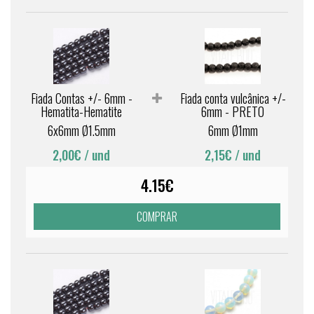
Fiada Contas +/- 6mm -
Fiada conta vulcânica +/-
Hematita-Hematite
6mm - PRETO
6x6mm Ø1.5mm
6mm Ø1mm
2,00€
/ und
2,15€
/ und
4.15€
COMPRAR