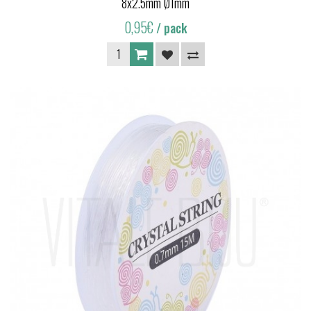
8x2.5mm Ø1mm
0,95€
/ pack