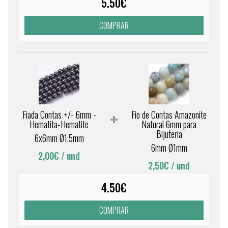
5.50€
COMPRAR
Fiada Contas +/- 6mm -
Fio de Contas Amazonite
Hematita-Hematite
Natural 6mm para
Bijuteria
6x6mm Ø1.5mm
6mm Ø1mm
2,00€
/ und
2,50€
/ und
4.50€
COMPRAR