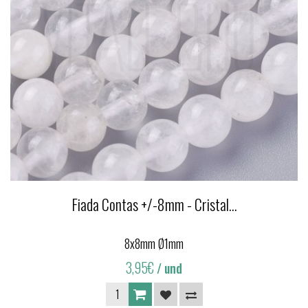
Fiada Contas +/-8mm - Cristal...
8x8mm Ø1mm
3,95€
/ und