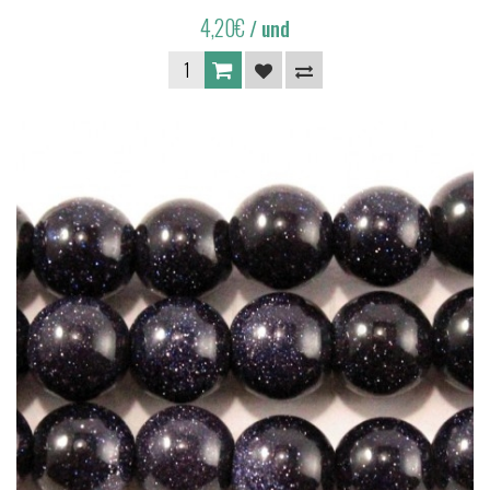
4,20€
/ und