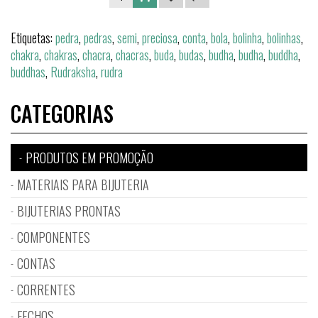
Etiquetas:
pedra
,
pedras
,
semi
,
preciosa
,
conta
,
bola
,
bolinha
,
bolinhas
,
chakra
,
chakras
,
chacra
,
chacras
,
buda
,
budas
,
budha
,
budha
,
buddha
,
buddhas
,
Rudraksha
,
rudra
CATEGORIAS
PRODUTOS EM PROMOÇÃO
MATERIAIS PARA BIJUTERIA
BIJUTERIAS PRONTAS
COMPONENTES
CONTAS
CORRENTES
FECHOS