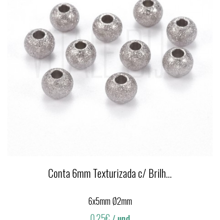
Conta 6mm Texturizada c/ Brilh...
6x5mm Ø2mm
0,25€
/ und