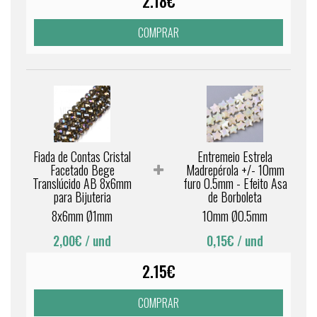
2.18€
COMPRAR
Fiada de Contas Cristal
Entremeio Estrela
Facetado Bege
Madrepérola +/- 10mm
Translúcido AB 8x6mm
furo 0.5mm - Efeito Asa
para Bijuteria
de Borboleta
8x6mm Ø1mm
10mm Ø0.5mm
2,00€
/ und
0,15€
/ und
2.15€
COMPRAR