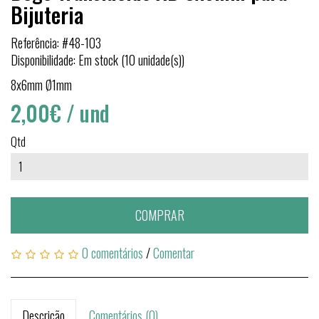
Bijuteria
Referência: #48-103
Disponibilidade: Em stock (10 unidade(s))
8x6mm Ø1mm
2,00€
/ und
Qtd
COMPRAR
0 comentários
/
Comentar
Descrição
Comentários (0)