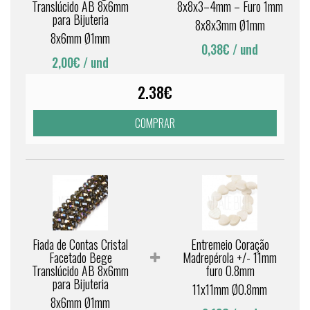
Translúcido AB 8x6mm
8x8x3–4mm – Furo 1mm
para Bijuteria
8x8x3mm Ø1mm
8x6mm Ø1mm
0,38€
/ und
2,00€
/ und
2.38€
COMPRAR
Fiada de Contas Cristal
Entremeio Coração
Facetado Bege
Madrepérola +/- 11mm
Translúcido AB 8x6mm
furo 0.8mm
para Bijuteria
11x11mm Ø0.8mm
8x6mm Ø1mm