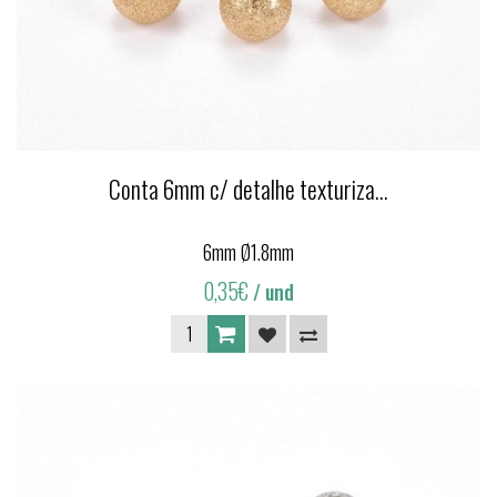
Conta 6mm c/ detalhe texturiza...
6mm Ø1.8mm
0,35€
/ und