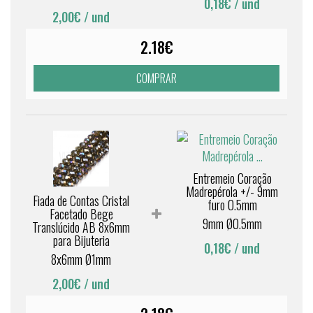
0,18€
/ und
2,00€
/ und
2.18€
COMPRAR
Entremeio Coração
Madrepérola +/- 9mm
Fiada de Contas Cristal
furo 0.5mm
Facetado Bege
9mm Ø0.5mm
Translúcido AB 8x6mm
para Bijuteria
0,18€
/ und
8x6mm Ø1mm
2,00€
/ und