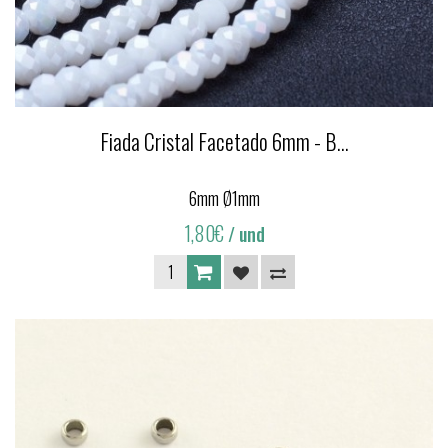
Fiada Cristal Facetado 6mm - B...
6mm Ø1mm
1,80€
/ und