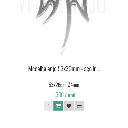
Medalha anjo 53x30mm - aço in...
53x26mm Ø4mm
1,30€
/ und