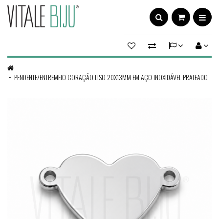
PENDENTE/ENTREMEIO CORAÇÃO LISO 20X13MM EM AÇO INOXIDÁVEL PRATEADO