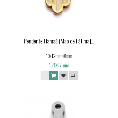
Pendente Hamsá (Mão de Fátima)...
19x12mm Ø1mm
1,20€
/ und