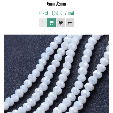
6mm Ø2mm
0,50€
0,25€
/ und