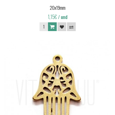
20x19mm
1,15€
/ und