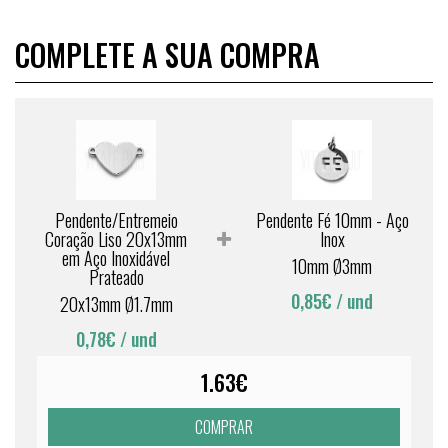
COMPLETE A SUA COMPRA
Pendente/Entremeio
Pendente Fé 10mm - Aço
Coração Liso 20x13mm
Inox
em Aço Inoxidável
10mm Ø3mm
Prateado
0,85€
/ und
20x13mm Ø1.7mm
0,78€
/ und
1.63€
COMPRAR