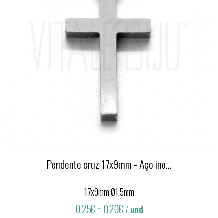
Pendente cruz 17x9mm - Aço ino...
17x9mm Ø1.5mm
0,25€
~ 0,20€
/ und