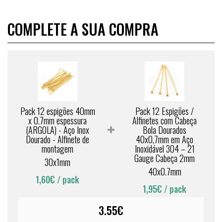
COMPLETE A SUA COMPRA
Pack 12 espigões 40mm
Pack 12 Espigões /
x 0.7mm espessura
Alfinetes com Cabeça
(ARGOLA) - Aço Inox
Bola Dourados
Dourado - Alfinete de
40x0,7mm em Aço
montagem
Inoxidável 304 – 21
Gauge Cabeça 2mm
30x1mm
40x0.7mm
1,60€
/ pack
1,95€
/ pack
3.55€