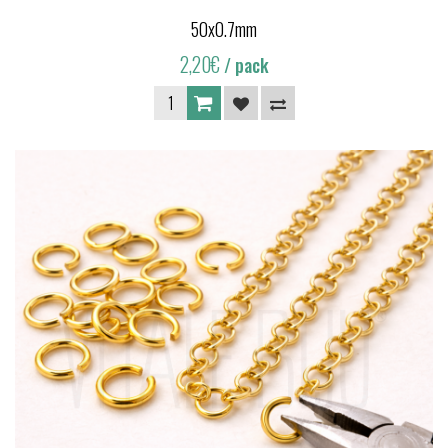
50x0.7mm
2,20€
/ pack