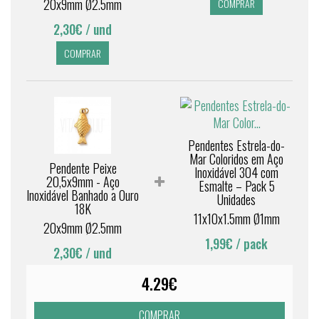
20x9mm Ø2.5mm
COMPRAR
2,30€
/ und
COMPRAR
Pendentes Estrela-do-
Mar Coloridos em Aço
Pendente Peixe
Inoxidável 304 com
20,5x9mm - Aço
Esmalte – Pack 5
Inoxidável Banhado a Ouro
Unidades
18K
11x10x1.5mm Ø1mm
20x9mm Ø2.5mm
1,99€
/ pack
2,30€
/ und
4.29€
COMPRAR