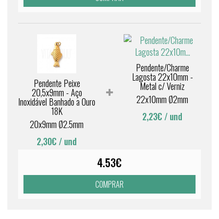
Pendente/Charme
Lagosta 22x10mm -
Pendente Peixe
Metal c/ Verniz
20,5x9mm - Aço
22x10mm Ø2mm
Inoxidável Banhado a Ouro
18K
2,23€
/ und
20x9mm Ø2.5mm
2,30€
/ und
4.53€
COMPRAR