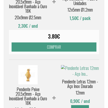
20,5x9mm - Aço
Unidades
Inoxidável Banhado a Ouro
12x5mm Ø1.2mm
18K
20x9mm Ø2.5mm
1,50€
/ pack
2,30€
/ und
3.80€
COMPRAR
Pendente Letras 12mm -
Aço Inox Dourado
Pendente Peixe
12mm
20,5x9mm - Aço
Inoxidável Banhado a Ouro
0,90€
/ und
18K